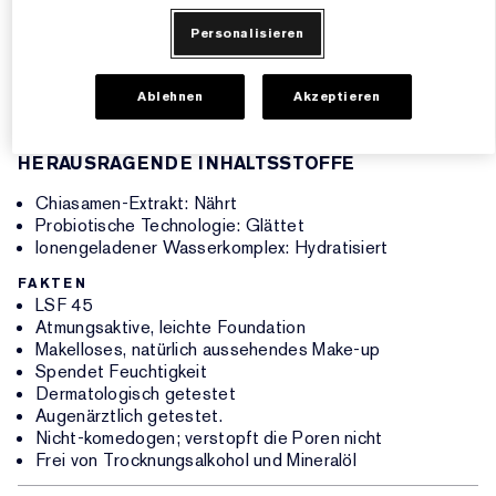
Personalisieren
Bietet Breitband-UVA/UVB-Schutz. Sieht makellos und
glatt aus.
Ablehnen
Akzeptieren
In 20 Farbtönen erhältlich. Lässt sich bis zur vollständigen
Deckkraft aufbauen. Makelloses, strahlendes Finish.
HERAUSRAGENDE INHALTSSTOFFE
Chiasamen-Extrakt: Nährt
Probiotische Technologie: Glättet
Ionengeladener Wasserkomplex: Hydratisiert
FAKTEN
LSF 45
Atmungsaktive, leichte Foundation
Makelloses, natürlich aussehendes Make-up
Spendet Feuchtigkeit
Dermatologisch getestet
Augenärztlich getestet.
Nicht-komedogen; verstopft die Poren nicht
Frei von Trocknungsalkohol und Mineralöl