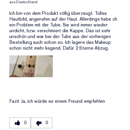
ANZAHL
aus
Deutschland
BEWERTUNG
DER
UND
Ich bin von dem Produkt völlig überzeugt. Tolles
BEWERTUNGEN
ANZAHL
Hautbild, angenehm auf der Haut. Allerdings habe ch
DER
ein Problem mit der Tube. Sie wird immer wieder
BEWERTUNGEN
undicht, bzw. verschmiert die Kappe. Das ist sehr
unschön und war bei der Tube aus der vorherigen
Bestellung auch schon so. Ich lagere das Makeup
schon nicht mehr liegend. Dafür 2 Sterne Abzug.
Fazit
Ja, ich würde es einem Freund empfehlen
0
0