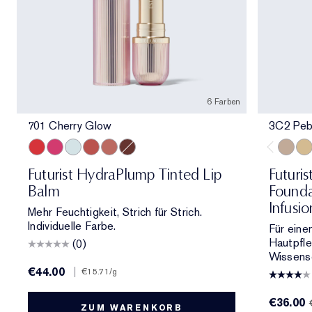
6 Farben
701 Cherry Glow
3C2 Peb
701 Cherry Glow
706 Raspberry Revival
709 Sheer Oasis
700 Bloom Cocoon
708 Rosewood Rescue
704 Clove Cushion
3C2 Pe
1C1
Futurist HydraPlump Tinted Lip
Futuris
Balm
Founda
Infusi
Mehr Feuchtigkeit, Strich für Strich.
Individuelle Farbe.
Für eine
Hautpfl
(0)
Wissensc
€44.00
|
€15.71
/g
€36.00
ZUM WARENKORB