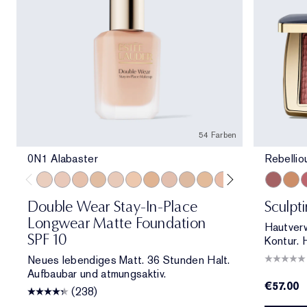
54 Farben
0N1 Alabaster
Rebelli
0N1 Alabaster
1C0 Shell
1N0 Porcelain
1W0 Warm Porcelain
1C1 Cool Bone
1N1 Ivory Nude
1W1 Bone
1C2 Petal
1N2 Ecru
1W2 Sand
2C0 Cool Vanilla
2C1 Pure Beig
2N1 Desert
Rebellio
2W1 Da
Magn
2W1.
P
Double Wear Stay-In-Place
Sculpt
Longwear Matte Foundation
Hautver
SPF 10
Kontur. 
Neues lebendiges Matt. 36 Stunden Halt.
Aufbaubar und atmungsaktiv.
€57.00
(238)