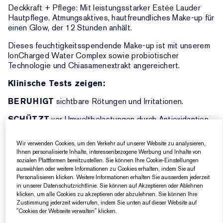
Deckkraft + Pflege: Mit leistungsstarker Estée Lauder
Hautpflege. Atmungsaktives, hautfreundliches Make-up für
einen Glow, der 12 Stunden anhält.
Dieses feuchtigkeitsspendende Make-up ist mit unserem
IonCharged Water Complex sowie probiotischer
Technologie und Chiasamenextrakt angereichert.
Klinische Tests zeigen:
BERUHIGT
sichtbare Rötungen und Irritationen.
SCHÜTZT
vor Umweltbelastungen durch Antioxidantien.
HYDRATISIERT
sofort und den ganzen Tag.
Wir verwenden Cookies, um den Verkehr auf unserer Website zu analysieren,
Ihnen personalisierte Inhalte, interessenbezogene Werbung und Inhalte von
Die leichte, aufbaubare Formel mit mittlerer bis voller
sozialen Plattformen bereitzustellen. Sie können Ihre Cookie-Einstellungen
Deckkraft gleicht den Hautton sofort aus und deckt
auswählen oder weitere Informationen zu Cookies erhalten, indem Sie auf
Rötungen, dunkle Flecken und Unreinheiten ab.
Personalisieren klicken. Weitere Informationen erhalten Sie ausserdem jederzeit
in unserer Datenschutzrichtlinie. Sie können auf Akzeptieren oder Ablehnen
Rettet die Haut mit beruhigender, aufpolsternder
klicken, um alle Cookies zu akzeptieren oder abzulehnen. Sie können Ihre
Feuchtigkeit. Ein natürliches Make-up, das die Haut mit
Zustimmung jederzeit widerrufen, indem Sie unten auf dieser Website auf
einem sofortigen strahlenden Glow aufhellt – der
"Cookies der Webseite verwalten" klicken.
12 Stunden anhält.