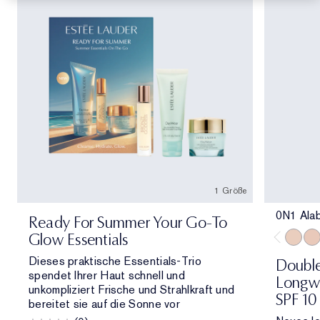
1 Größe
0N1 Ala
Ready For Summer Your Go-To
Glow Essentials
0N1 Al
1C0
Dieses praktische Essentials-Trio
Double
spendet Ihrer Haut schnell und
Longwe
unkompliziert Frische und Strahlkraft und
SPF 10
bereitet sie auf die Sonne vor