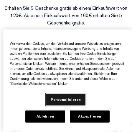
Erhalten Sie 3 Geschenke gratis ab einem Einkaufswert von
Gezielte Pflege
Resilience Multi-Effect
Sonnenschutz Essentials
Makeup-Entferner
Foundation-Finder
White Linen
Wild Geranium
AERIN Sets & Geschenke
120€​. Ab einem Einkaufswert von 160€​ erhalten Sie 5
Lippenpflege
Pink Ribbon Kollektion​
Letzte Chance
Makeup-Refills
Letzte Chance
Private Collection
Fleur De Peony
Fragrance Finder
Geschenke gratis.
Weitere Informationen finden Sie auf der Angebotsseite.
Mehr entdecken.
Beauty Refills​
Beauty Refills​
The House of Estée Lauder
Die Welt von AERIN
Wir verwenden Cookies, um den Verkehr auf unserer Website zu analysieren,
JETZT KAUFEN
Ihnen personalisierte Inhalte, interessenbezogene Werbung und Inhalte von
AERIN Die Duft-Kollektion
sozialen Plattformen bereitzustellen. Sie können Ihre Cookie-Einstellungen
auswählen oder weitere Informationen zu Cookies erhalten, indem Sie auf
Personalisieren klicken. Weitere Informationen erhalten Sie ausserdem jederzeit
Entdecken Sie unsere
in unserer Datenschutzrichtlinie. Sie können auf Akzeptieren oder Ablehnen
klicken, um alle Cookies zu akzeptieren oder abzulehnen. Sie können Ihre
Zustimmung jederzeit widerrufen, indem Sie unten auf dieser Website auf
"Cookies der Webseite verwalten" klicken.
Summer Essentials
Personalisieren
Ablehnen
Akzeptieren
BEST SELLER
BEST S
NEU
NEU