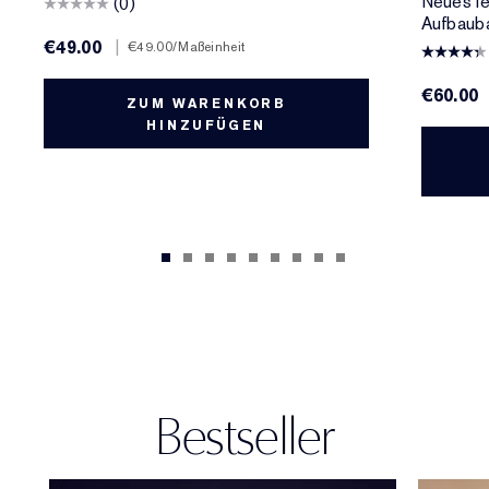
Neues le
(0)
Aufbauba
€49.00
|
€49.00
/Maßeinheit
€60.00
ZUM WARENKORB
HINZUFÜGEN
Bestseller