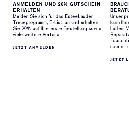
ANMELDEN UND 20% GUTSCHEIN
BRAUC
ERHALTEN
BERAT
Melden Sie sich für das EstéeLauder
Unser pr
Treueprogramm, E-List, an und erhalten
kann Ihn
Sie 20% auf Ihre erste Bestellung sowie
helfen. 
viele weitere Vorteile.
Reparatu
Foundati
neuen L
JETZT ANMELDEN
JETZT L