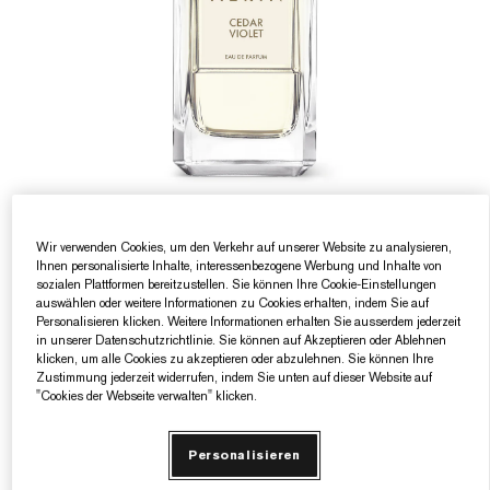
3 Größen
Wir verwenden Cookies, um den Verkehr auf unserer Website zu analysieren,
Ihnen personalisierte Inhalte, interessenbezogene Werbung und Inhalte von
7 ml
50 ml
100 ml
sozialen Plattformen bereitzustellen. Sie können Ihre Cookie-Einstellungen
auswählen oder weitere Informationen zu Cookies erhalten, indem Sie auf
Personalisieren klicken. Weitere Informationen erhalten Sie ausserdem jederzeit
AERIN Cedar Violet Eau De Parfum Spray
in unserer Datenschutzrichtlinie. Sie können auf Akzeptieren oder Ablehnen
klicken, um alle Cookies zu akzeptieren oder abzulehnen. Sie können Ihre
Holzig-blumig. Strahlend. Belebend.
Zustimmung jederzeit widerrufen, indem Sie unten auf dieser Website auf
(0)
"Cookies der Webseite verwalten" klicken.
€152.00
|
€3.04
/ml
Personalisieren