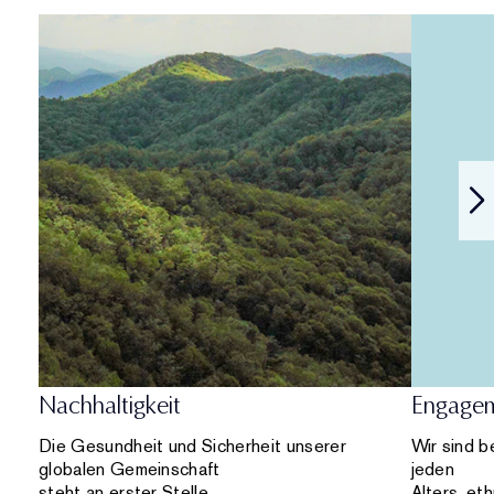
Nachhaltigkeit
Engage
Die Gesundheit und Sicherheit unserer
Wir sind b
globalen Gemeinschaft
jeden
steht an erster Stelle.
Alters, et