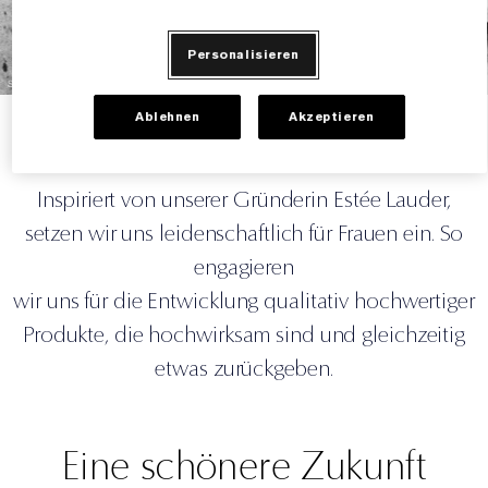
Gezielte Pflege
Resilience Multi-Effect
Sonnenschutz Essentials
Makeup-Entferner
Foundation-Finder
White Linen
Wild Geranium
AERIN Sets & Geschenke
Personalisieren
Lippenpflege
Pink Ribbon Kollektion​
Letzte Chance
Makeup-Refills
Letzte Chance
Private Collection
Fleur De Peony
Fragrance Finder
Ablehnen
Akzeptieren
Bewahren wir die Schönheit, die wir sehen.
Beauty Refills​
Beauty Refills​
The House of Estée Lauder
Die Welt von AERIN
AERIN Die Duft-Kollektion
Inspiriert von unserer Gründerin Estée Lauder,
setzen wir uns leidenschaftlich für Frauen ein. So
engagieren
wir uns für die Entwicklung qualitativ hochwertiger
Produkte, die hochwirksam sind und gleichzeitig
etwas zurückgeben.
Eine schönere Zukunft