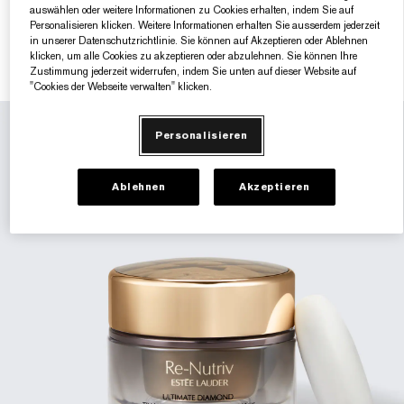
auswählen oder weitere Informationen zu Cookies erhalten, indem Sie auf
Gezielte Pflege
Resilience Multi-Effect
Sonnenschutz Essentials
Makeup-Entferner
Foundation-Finder
White Linen
Wild Geranium
AERIN Sets & Geschenke
Personalisieren klicken. Weitere Informationen erhalten Sie ausserdem jederzeit
in unserer Datenschutzrichtlinie. Sie können auf Akzeptieren oder Ablehnen
FILTER
klicken, um alle Cookies zu akzeptieren oder abzulehnen. Sie können Ihre
Lippenpflege
Pink Ribbon Kollektion​
Letzte Chance
Makeup-Refills
Letzte Chance
Private Collection
Fleur De Peony
Fragrance Finder
2 Produkte
Zustimmung jederzeit widerrufen, indem Sie unten auf dieser Website auf
"Cookies der Webseite verwalten" klicken.
Beauty Refills​
Beauty Refills​
The House of Estée Lauder
Die Welt von AERIN
Personalisieren
AERIN Die Duft-Kollektion
Ablehnen
Akzeptieren