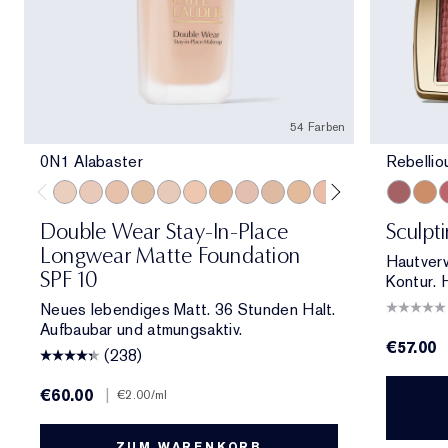
54 Farben
0N1 Alabaster
Rebelli
0N1 Alabaster
1C0 Shell
1N0 Porcelain
1W0 Warm Porcelain
1C1 Cool Bone
1N1 Ivory Nude
1W1 Bone
1C2 Petal
1N2 Ecru
1W2 Sand
2C0 Cool Vanilla
2C1 Pure Beig
2N1 Desert
Rebellio
2W1 Da
Magn
2W1.
P
Double Wear Stay-In-Place
Sculpt
Longwear Matte Foundation
Hautver
SPF 10
Kontur. 
Neues lebendiges Matt. 36 Stunden Halt.
Aufbaubar und atmungsaktiv.
€57.00
(238)
€60.00
|
€2.00
/ml
ZUM WARENKORB