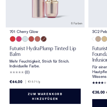
6 Farben
701 Cherry Glow
3C2 Peb
701 Cherry Glow
706 Raspberry Revival
709 Sheer Oasis
700 Bloom Cocoon
708 Rosewood Rescue
704 Clove Cushion
3C2 Pe
1C1
Futurist HydraPlump Tinted Lip
Futuris
Balm
Founda
Infusi
Mehr Feuchtigkeit, Strich für Strich.
Individuelle Farbe.
Für eine
Hautpfl
(0)
Wissensc
€44.00
|
€15.71
/g
€36.00
ZUM WARENKORB
HINZUFÜGEN