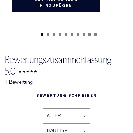
HINZUFÜGEN
Bewertungszusammenfassung
5.0
1 Bewertung
BEWERTUNG SCHREIBEN
ALTER
EINE
LISTE
HAUTTYP
DER