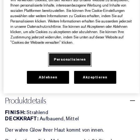
Wir verwenden Cookies, um den Verkehr auf unserer Website zu analysieren,
Ihnen personalisierte Inhalte, interessenbezogene Werbung und Inhalte von
sozialen Plattformen bereitzustellen. Sie können Ihre Cookie-Einstellungen
1C0 Cool Porcelain
1W1 Bone
1W0 Warm Porcelain
2C0 Cool Vanilla
1C1 Cool Bone
1N1 Ivory Nude
2W0 Warm Vanilla
3C0 Cool Crème
4C0 Cool Cashmere
3W0 Warm Crème
auswählen oder weitere Informationen zu Cookies erhalten, indem Sie auf
Personalisieren klicken. Weitere Informationen erhalten Sie ausserdem jederzeit
1C0 COOL PORCELAIN
in unserer Datenschutzrichtlinie. Sie können auf Akzeptieren oder Ablehnen
klicken, um alle Cookies zu akzeptieren oder abzulehnen. Sie können Ihre
Zustimmung jederzeit widerrufen, indem Sie unten auf dieser Website auf
"Cookies der Webseite verwalten" klicken.
ZUM WARENKORB HINZUFÜGEN
Personalisieren
5 Geschenke gratis ab einem Einkaufswert von
160€​
Ablehnen
Akzeptieren
Produktdetails
FINISH:
Strahlend
DECKKRAFT:
Aufbauend, Mittel
Der wahre Glow Ihrer Haut kommt von innen.