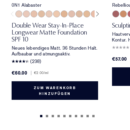
0N1 Alabaster
Rebelli
0N1 Alabaster
1C0 Shell
1N0 Porcelain
1W0 Warm Porcelain
1C1 Cool Bone
1N1 Ivory Nude
1W1 Bone
1C2 Petal
1N2 Ecru
1W2 Sand
2C0 Cool Vanilla
2C1 Pure Beig
2N1 Desert
Rebellio
2W1 Da
Magn
2W1.
P
Double Wear Stay-In-Place
Sculpt
Longwear Matte Foundation
Hautver
SPF 10
Kontur. 
Neues lebendiges Matt. 36 Stunden Halt.
Aufbaubar und atmungsaktiv.
€57.00
(238)
€60.00
|
€2.00
/ml
ZUM WARENKORB
HINZUFÜGEN