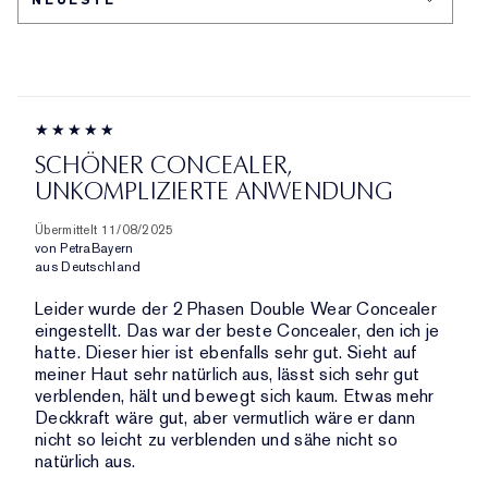
NACH
PRODUKTE,
ID,
HÄNDLER-
AUFGESCHLÜSSELT
PRODUKTNAME,
PRODUKT-
NACH
MARKE,
ID,
HÄNDLER-
KATEGORIE,
PRODUKTNAME,
PRODUKT-
DURCHSCHNITTLICHER
MARKE,
ID,
BEWERTUNG
KATEGORIE,
PRODUKTNAME,
UND
SCHÖNER CONCEALER,
DURCHSCHNITTLICHER
MARKE,
ANZAHL
UNKOMPLIZIERTE ANWENDUNG
BEWERTUNG
KATEGORIE,
DER
UND
DURCHSCHNITTLICHER
BEWERTUNGEN
Übermittelt
11/08/2025
ANZAHL
BEWERTUNG
von
PetraBayern
DER
UND
aus
Deutschland
BEWERTUNGEN
ANZAHL
Leider wurde der 2 Phasen Double Wear Concealer
DER
eingestellt. Das war der beste Concealer, den ich je
BEWERTUNGEN
hatte. Dieser hier ist ebenfalls sehr gut. Sieht auf
meiner Haut sehr natürlich aus, lässt sich sehr gut
verblenden, hält und bewegt sich kaum. Etwas mehr
Deckkraft wäre gut, aber vermutlich wäre er dann
nicht so leicht zu verblenden und sähe nicht so
natürlich aus.