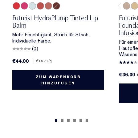
701 Cherry Glow
706 Raspberry Revival
709 Sheer Oasis
700 Bloom Cocoon
708 Rosewood Rescue
704 Clove Cushion
3C2 Pe
1C1
Futurist HydraPlump Tinted Lip
Futuris
Balm
Founda
Infusi
Mehr Feuchtigkeit, Strich für Strich.
Individuelle Farbe.
Für eine
Hautpfl
(0)
Wissensc
€44.00
|
€15.71
/g
€36.00
ZUM WARENKORB
HINZUFÜGEN