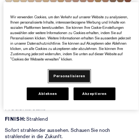
0.5N
1N
1W
1C
2N
2W
2C
3W
3C
2.5C
3.5C
3N
4W
4C
5.5N
6W
5W
6C
7W
6N
7C
7N
0.5C
4N
5N
6.5N
5C
9N
8C
8N
Wir verwenden Cookies, um den Verkehr auf unserer Website zu analysieren,
Ultrahell mit neutralen Untertönen
Ihnen personalisierte Inhalte, interessenbezogene Werbung und Inhalte von
sozialen Plattformen bereitzustellen. Sie können Ihre Cookie-Einstellungen
auswählen oder weitere Informationen zu Cookies erhalten, indem Sie auf
0.5N
Personalisieren klicken. Weitere Informationen erhalten Sie ausserdem jederzeit
in unserer Datenschutzrichtlinie. Sie können auf Akzeptieren oder Ablehnen
klicken, um alle Cookies zu akzeptieren oder abzulehnen. Sie können Ihre
ZUM WARENKORB HINZUFÜGEN
Zustimmung jederzeit widerrufen, indem Sie unten auf dieser Website auf
"Cookies der Webseite verwalten" klicken.
5 Geschenke gratis ab einem Einkaufswert von
Personalisieren
160€​
Ablehnen
Akzeptieren
Produktdetails
FINISH:
Strahlend
Sofort strahlender aussehen. Schauen Sie noch
strahlender in die Zukunft.