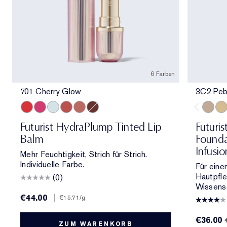
6 Farben
701 Cherry Glow
3C2 Peb
701 Cherry Glow
706 Raspberry Revival
709 Sheer Oasis
700 Bloom Cocoon
708 Rosewood Rescue
704 Clove Cushion
3C2 Pe
1C1
Futurist HydraPlump Tinted Lip
Futuris
Balm
Founda
Infusi
Mehr Feuchtigkeit, Strich für Strich.
Individuelle Farbe.
Für eine
Hautpfl
(0)
Wissensc
€44.00
|
€15.71
/g
€36.00
ZUM WARENKORB