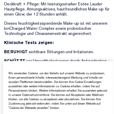
Deckkraft + Pflege: Mit leistungsstarker Estée Lauder
Hautpflege. Atmungsaktives, hautfreundliches Make-up für
einen Glow, der 12 Stunden anhält.
Dieses feuchtigkeitsspendende Make-up ist mit unserem
IonCharged Water Complex sowie probiotischer
Technologie und Chiasamenextrakt angereichert.
Klinische Tests zeigen:
BERUHIGT
sichtbare Rötungen und Irritationen.
SCHÜTZT
vor Umweltbelastungen durch Antioxidantien.
HYDRATISIERT
sofort und den ganzen Tag.
Wir verwenden Cookies, um den Verkehr auf unserer Website zu analysieren,
Ihnen personalisierte Inhalte, interessenbezogene Werbung und Inhalte von
Die leichte, aufbaubare Formel mit mittlerer bis voller
sozialen Plattformen bereitzustellen. Sie können Ihre Cookie-Einstellungen
Deckkraft gleicht den Hautton sofort aus und deckt
auswählen oder weitere Informationen zu Cookies erhalten, indem Sie auf
Rötungen, dunkle Flecken und Unreinheiten ab.
Personalisieren klicken. Weitere Informationen erhalten Sie ausserdem jederzeit
in unserer Datenschutzrichtlinie. Sie können auf Akzeptieren oder Ablehnen
Rettet die Haut mit beruhigender, aufpolsternder
klicken, um alle Cookies zu akzeptieren oder abzulehnen. Sie können Ihre
Feuchtigkeit. Ein natürliches Make-up, das die Haut mit
Zustimmung jederzeit widerrufen, indem Sie unten auf dieser Website auf
einem sofortigen strahlenden Glow aufhellt – der
"Cookies der Webseite verwalten" klicken.
12 Stunden anhält.