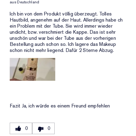
ANZAHL
aus
Deutschland
BEWERTUNG
DER
UND
Ich bin von dem Produkt völlig überzeugt. Tolles
BEWERTUNGEN
ANZAHL
Hautbild, angenehm auf der Haut. Allerdings habe ch
DER
ein Problem mit der Tube. Sie wird immer wieder
BEWERTUNGEN
undicht, bzw. verschmiert die Kappe. Das ist sehr
unschön und war bei der Tube aus der vorherigen
Bestellung auch schon so. Ich lagere das Makeup
schon nicht mehr liegend. Dafür 2 Sterne Abzug.
Fazit
Ja, ich würde es einem Freund empfehlen
0
0