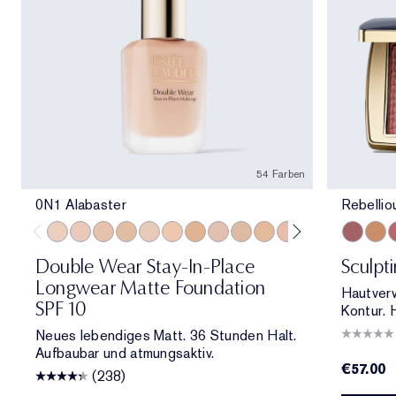
54 Farben
0N1 Alabaster
Rebelli
0N1 Alabaster
1C0 Shell
1N0 Porcelain
1W0 Warm Porcelain
1C1 Cool Bone
1N1 Ivory Nude
1W1 Bone
1C2 Petal
1N2 Ecru
1W2 Sand
2C0 Cool Vanilla
2C1 Pure Beig
2N1 Desert
Rebellio
2W1 Da
Magn
2W1.
P
Double Wear Stay-In-Place
Sculpt
Longwear Matte Foundation
Hautver
SPF 10
Kontur. 
Neues lebendiges Matt. 36 Stunden Halt.
Aufbaubar und atmungsaktiv.
€57.00
(238)