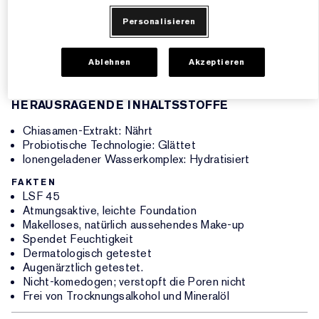
Personalisieren
Bietet Breitband-UVA/UVB-Schutz. Sieht makellos und
glatt aus.
Ablehnen
Akzeptieren
In 20 Farbtönen erhältlich. Lässt sich bis zur vollständigen
Deckkraft aufbauen. Makelloses, strahlendes Finish.
HERAUSRAGENDE INHALTSSTOFFE
Chiasamen-Extrakt: Nährt
Probiotische Technologie: Glättet
Ionengeladener Wasserkomplex: Hydratisiert
FAKTEN
LSF 45
Atmungsaktive, leichte Foundation
Makelloses, natürlich aussehendes Make-up
Spendet Feuchtigkeit
Dermatologisch getestet
Augenärztlich getestet.
Nicht-komedogen; verstopft die Poren nicht
Frei von Trocknungsalkohol und Mineralöl