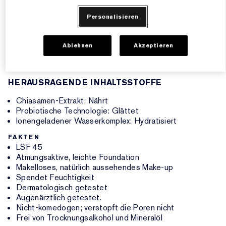
12 Stunden anhält.
Personalisieren
Bietet Breitband-UVA/UVB-Schutz. Sieht makellos und
glatt aus.
Ablehnen
Akzeptieren
In 20 Farbtönen erhältlich. Lässt sich bis zur vollständigen
Deckkraft aufbauen. Makelloses, strahlendes Finish.
HERAUSRAGENDE INHALTSSTOFFE
Chiasamen-Extrakt: Nährt
Probiotische Technologie: Glättet
Ionengeladener Wasserkomplex: Hydratisiert
FAKTEN
LSF 45
Atmungsaktive, leichte Foundation
Makelloses, natürlich aussehendes Make-up
Spendet Feuchtigkeit
Dermatologisch getestet
Augenärztlich getestet.
Nicht-komedogen; verstopft die Poren nicht
Frei von Trocknungsalkohol und Mineralöl