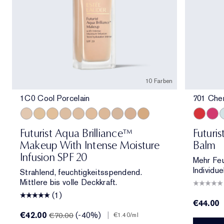
10 Farben
1C0 Cool Porcelain
701 Che
1C0 Cool Porcelain
1W1 Bone
1W0 Warm Porcelain
2C0 Cool Vanilla
1C1 Cool Bone
1N1 Ivory Nude
2W0 Warm Vanilla
3C0 Cool Crème
4C0 Cool Cashmere
3W0 Warm Crème
701 Cher
706 R
7
Futurist Aqua Brilliance™
Futuri
Makeup With Intense Moisture
Balm
Infusion SPF 20
Mehr Feuc
Individue
Strahlend, feuchtigkeitsspendend.
Mittlere bis volle Deckkraft.
(1)
€44.00
€42.00
(-40%)
|
€70.00
€1.40
/ml