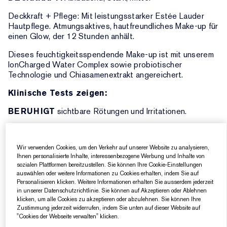
Deckkraft + Pflege: Mit leistungsstarker Estée Lauder
Hautpflege. Atmungsaktives, hautfreundliches Make-up für
einen Glow, der 12 Stunden anhält.
Dieses feuchtigkeitsspendende Make-up ist mit unserem
IonCharged Water Complex sowie probiotischer
Technologie und Chiasamenextrakt angereichert.
Klinische Tests zeigen:
BERUHIGT
sichtbare Rötungen und Irritationen.
SCHÜTZT
vor Umweltbelastungen durch Antioxidantien.
HYDRATISIERT
sofort und den ganzen Tag.
Wir verwenden Cookies, um den Verkehr auf unserer Website zu analysieren,
Ihnen personalisierte Inhalte, interessenbezogene Werbung und Inhalte von
Die leichte, aufbaubare Formel mit mittlerer bis voller
sozialen Plattformen bereitzustellen. Sie können Ihre Cookie-Einstellungen
auswählen oder weitere Informationen zu Cookies erhalten, indem Sie auf
Deckkraft gleicht den Hautton sofort aus und deckt
Personalisieren klicken. Weitere Informationen erhalten Sie ausserdem jederzeit
Rötungen, dunkle Flecken und Unreinheiten ab.
in unserer Datenschutzrichtlinie. Sie können auf Akzeptieren oder Ablehnen
klicken, um alle Cookies zu akzeptieren oder abzulehnen. Sie können Ihre
Rettet die Haut mit beruhigender, aufpolsternder
Zustimmung jederzeit widerrufen, indem Sie unten auf dieser Website auf
Feuchtigkeit. Ein natürliches Make-up, das die Haut mit
"Cookies der Webseite verwalten" klicken.
einem sofortigen strahlenden Glow aufhellt – der