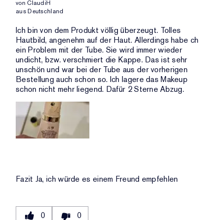
DURCHSCHNITTLICHER
von
ClaudiH
BEWERTUNGEN
ANZAHL
aus
Deutschland
BEWERTUNG
DER
UND
Ich bin von dem Produkt völlig überzeugt. Tolles
BEWERTUNGEN
ANZAHL
Hautbild, angenehm auf der Haut. Allerdings habe ch
DER
ein Problem mit der Tube. Sie wird immer wieder
BEWERTUNGEN
undicht, bzw. verschmiert die Kappe. Das ist sehr
unschön und war bei der Tube aus der vorherigen
Bestellung auch schon so. Ich lagere das Makeup
schon nicht mehr liegend. Dafür 2 Sterne Abzug.
Fazit
Ja, ich würde es einem Freund empfehlen
0
0