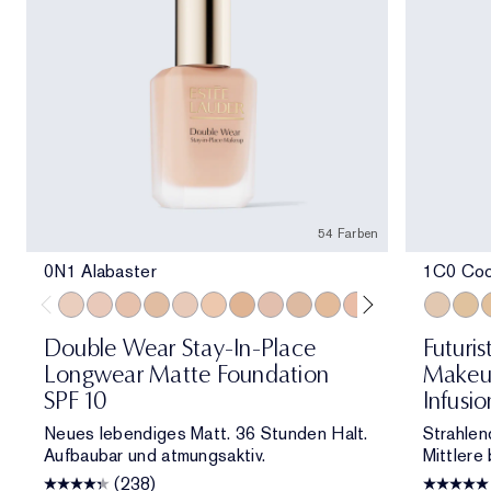
54 Farben
0N1 Alabaster
1C0 Cool
0N1 Alabaster
1C0 Shell
1N0 Porcelain
1W0 Warm Porcelain
1C1 Cool Bone
1N1 Ivory Nude
1W1 Bone
1C2 Petal
1N2 Ecru
1W2 Sand
2C0 Cool Vanilla
2C1 Pure Beig
2N1 Desert
1C0 Cool
2W1 Da
1W1
2W1.
1
Double Wear Stay-In-Place
Futuri
Longwear Matte Foundation
Makeup
SPF 10
Infusi
Neues lebendiges Matt. 36 Stunden Halt.
Strahlen
Aufbaubar und atmungsaktiv.
Mittlere 
(238)