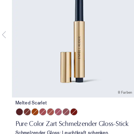
8 Farben
Melted Scarlet
Melted Scarlet
Melted Maple
Melted Tangerine
Melted Rose
Melted Blush
Melted Melon
Melted Mauve
Melted Garnet
Pure Color Zart Schmelzender Gloss-Stick
Schmelzender Gloss: Leuchtkraft schenken.