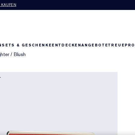
T KAUFEN
N
SETS & GESCHENKE
ENTDECKEN
ANGEBOTE
TREUEPR
ghter
/
Blush
T