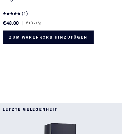
(1)
€48.00
|
€
€13.71
/g
ZUM WARENKORB HINZUFÜGEN
0
LETZTE GELEGENHEIT
B
N
0
D