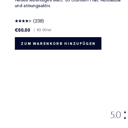
und atmungsaktiv.
(238)
€60.00
|
€2.00
/ml
ZUM WARENKORB HINZUFÜGEN
5.0