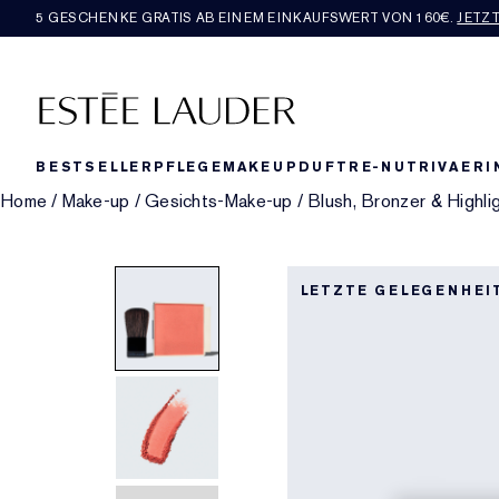
5 GESCHENKE GRATIS AB EINEM EINKAUFSWERT VON 160€​.
JETZ
BESTSELLER
PFLEGE
MAKEUP
DUFT
RE-NUTRIV
AERI
Home
/
Make-up
/
Gesichts-Make-up
/
Blush, Bronzer & Highli
LETZTE GELEGENHEI