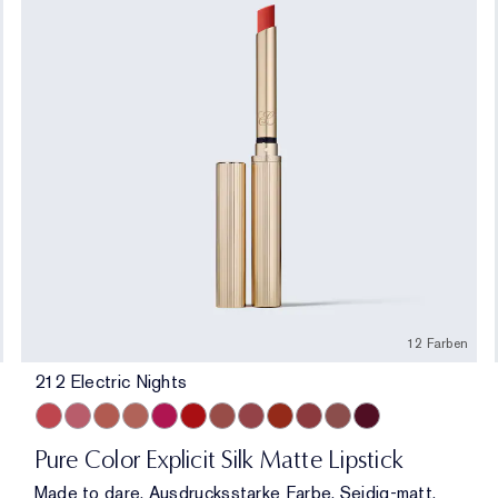
12 Farben
212 Electric Nights
212 Electric Nights
112 HIGH FREQUENCY
201 Ulterior Motive
101 Static
302 Last Impression
303 Heartbeet
106 Double or Nothing
110 Wrong Place, Right Time
120 Temperature Rising
115 Off the Record
301 Smokescreen
211 Night Moves
Pure Color Explicit Silk Matte Lipstick
Made to dare. Ausdrucksstarke Farbe. Seidig-matt.