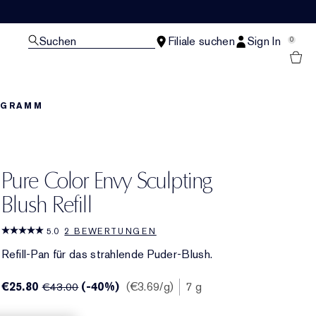
Suchen
Filiale suchen
Sign In
0
OGRAMM
Pure Color Envy Sculpting
Blush Refill
5.0
2 BEWERTUNGEN
Refill-Pan für das strahlende Puder-Blush.
€25.80
(-40%)
€3.69
/g
7 g
€43.00