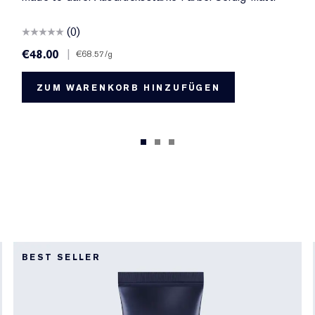
(0)
€48.00
|
€68.57
/g
ZUM WARENKORB HINZUFÜGEN
BEST SELLER