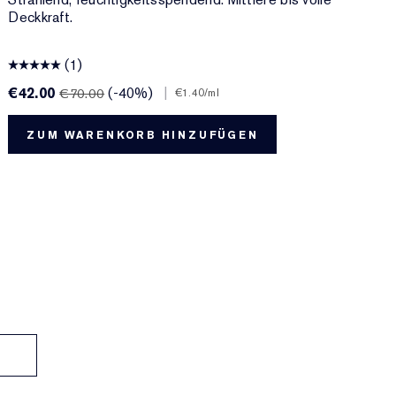
Deckkraft.
(1)
€42.00
(-40%)
|
€
€70.00
€1.40
/ml
ZUM WARENKORB HINZUFÜGEN