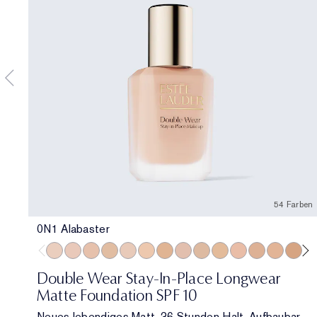
54 Farben
0N1 Alabaster
0N1 Alabaster
1C0 Shell
1N0 Porcelain
1W0 Warm Porcelain
1C1 Cool Bone
1N1 Ivory Nude
1W1 Bone
1C2 Petal
1N2 Ecru
1W2 Sand
2C0 Cool Vanilla
2C1 Pure Bei
2N1 Deser
2W1 
2W
Double Wear Stay-In-Place Longwear
Matte Foundation SPF 10
Neues lebendiges Matt. 36 Stunden Halt. Aufbaubar