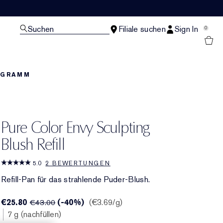
Suchen
Filiale suchen
Sign In
0
OGRAMM
Pure Color Envy Sculpting
Blush Refill
5.0
2 BEWERTUNGEN
Refill-Pan für das strahlende Puder-Blush.
€25.80
(-40%)
€3.69
/g
€43.00
7 g (nachfüllen)