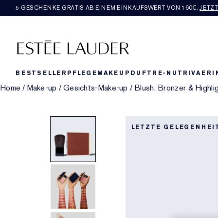
5 GESCHENKE GRATIS AB EINEM EINKAUFSWERT VON 160€​.
JETZ
BESTSELLER
PFLEGE
MAKEUP
DUFT
RE-NUTRIV
AERI
Home
/
Make-up
/
Gesichts-Make-up
/
Blush, Bronzer & Highli
LETZTE GELEGENHEI