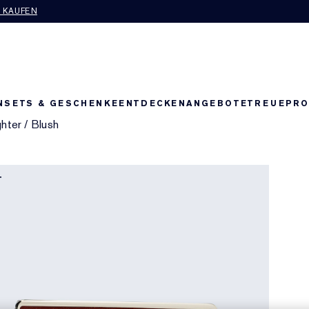
T KAUFEN
N
SETS & GESCHENKE
ENTDECKEN
ANGEBOTE
TREUEPR
ghter
/
Blush
T