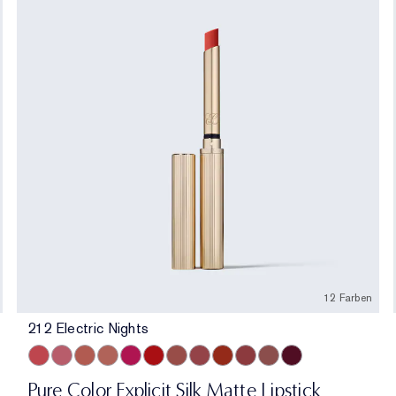
12 Farben
212 Electric Nights
212 Electric Nights
112 HIGH FREQUENCY
201 Ulterior Motive
101 Static
302 Last Impression
303 Heartbeet
106 Double or Nothing
110 Wrong Place, Right Time
120 Temperature Rising
115 Off the Record
301 Smokescreen
211 Night Moves
Pure Color Explicit Silk Matte Lipstick