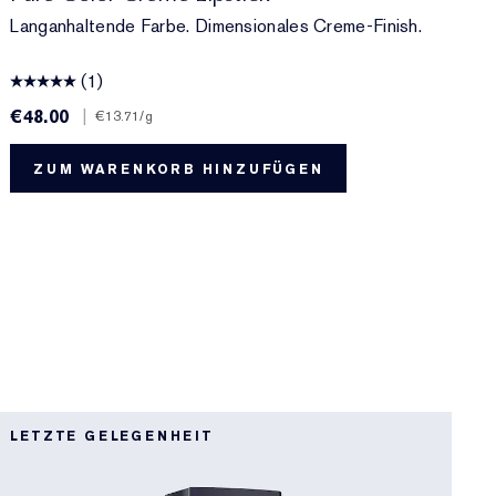
Langanhaltende Farbe. Dimensionales Creme-Finish.
(1)
€48.00
|
€
€13.71
/g
ZUM WARENKORB HINZUFÜGEN
0
LETZTE GELEGENHEIT
B
N
0