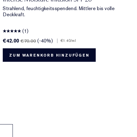
Strahlend, feuchtigkeitsspendend. Mittlere bis volle
Deckkraft.
(1)
€42.00
(-40%)
|
€
€70.00
€1.40
/ml
ZUM WARENKORB HINZUFÜGEN