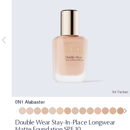
54 Farben
0N1 Alabaster
0N1 Alabaster
1C0 Shell
1N0 Porcelain
1W0 Warm Porcelain
1C1 Cool Bone
1N1 Ivory Nude
1W1 Bone
1C2 Petal
1N2 Ecru
1W2 Sand
2C0 Cool Vanilla
2C1 Pure Bei
2N1 Deser
2W1 
2W
Double Wear Stay-In-Place Longwear
Matte Foundation SPF 10