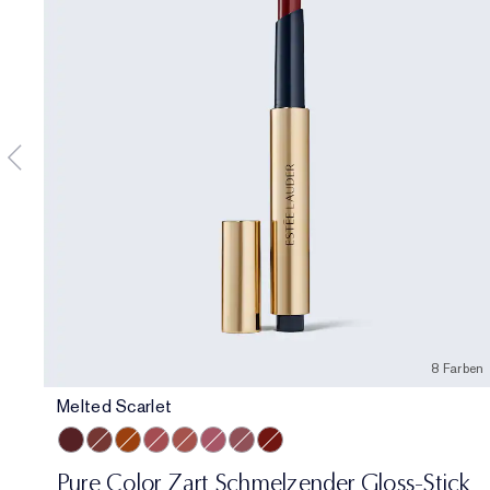
8 Farben
Melted Scarlet
Melted Scarlet
Melted Maple
Melted Tangerine
Melted Rose
Melted Blush
Melted Melon
Melted Mauve
Melted Garnet
Pure Color Zart Schmelzender Gloss-Stick