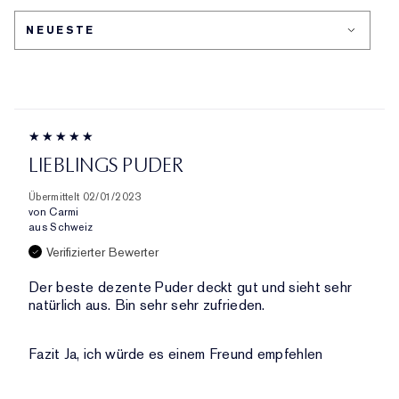
HÄUFIGSTEN
AUFGESCHLÜSSELT
BEWERTETEN
NACH
PRODUKTE,
HÄNDLER-
AUFGESCHLÜSSELT
PRODUKT-
NACH
ID,
HÄNDLER-
PRODUKTNAME,
PRODUKT-
MARKE,
ID,
KATEGORIE,
PRODUKTNAME,
LIEBLINGS PUDER
DURCHSCHNITTLICHER
MARKE,
BEWERTUNG
KATEGORIE,
Übermittelt
02/01/2023
UND
DURCHSCHNITTLICHER
von
Carmi
ANZAHL
aus
Schweiz
BEWERTUNG
DER
UND
Verifizierter Bewerter
BEWERTUNGEN
ANZAHL
Der beste dezente Puder deckt gut und sieht sehr
DER
natürlich aus. Bin sehr sehr zufrieden.
BEWERTUNGEN
Fazit
Ja, ich würde es einem Freund empfehlen