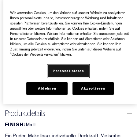
1C0 Shell
3W2 Cashew
3C1 Dusk
1N1 Ivory Nude
1C1 Cool Bone
2W2 Rattan
3N2 Wheat
4W1 Honey Bronze
4N2 Spiced Sand
6W1 Sandelholz
2C2 Pale Almond
3C2 Pebble
4N1 Shell Beige
3N1 Ivory Beige
2N1 Desert B
1N2 Ecru
6C1 Ri
Wir verwenden Cookies, um den Verkehr auf unserer Website zu analysieren,
Ihnen personalisierte Inhalte, interessenbezogene Werbung und Inhalte von
5W2 Rich Caramel
5N2 Amber Honey
4W4 Hazel
3W1 Tawny
1N0 Porcelain
2W1 Dawn
2N2 Buff
1W0 Warm Porcelain
4C1 Outdoor Beige
2W1.5 Natural Suede
2C1 Pure Beige
2C3 Fresco
1W2 Sand
5W1 Bronze
sozialen Plattformen bereitzustellen. Sie können Ihre Cookie-Einstellungen
Hell bis mittel mit kühlen, rosa-beigen Untertönen
auswählen oder weitere Informationen zu Cookies erhalten, indem Sie auf
Personalisieren klicken. Weitere Informationen erhalten Sie ausserdem jederzeit
2C2 PALE ALMOND
in unserer Datenschutzrichtlinie. Sie können auf Akzeptieren oder Ablehnen
klicken, um alle Cookies zu akzeptieren oder abzulehnen. Sie können Ihre
Zustimmung jederzeit widerrufen, indem Sie unten auf dieser Website auf
"Cookies der Webseite verwalten" klicken.
AUSVERKAUFT
Personalisieren
5 Geschenke gratis ab einem Einkaufswert von
160€​
Ablehnen
Akzeptieren
Produktdetails
FINISH:
Matt
Ein Puder. Makellose, individuelle Deckkraft. Vielseitig