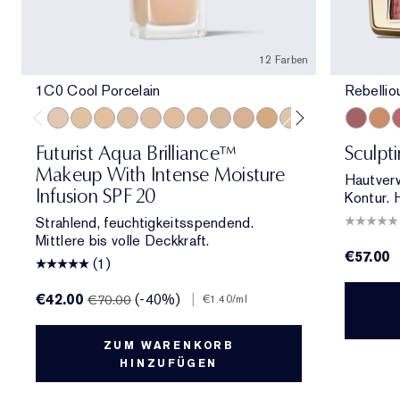
12 Farben
1C0 Cool Porcelain
Rebelli
1C0 Cool Porcelain
1W1 Bone
1W0 Warm Porcelain
2C0 Cool Vanilla
1C1 Cool Bone
1N1 Ivory Nude
2W0 Warm Vanilla
3C0 Cool Crème
4C0 Cool Cashmere
3W0 Warm Crème
1N0 Porcelain
2N1 Desert Be
Rebellio
Magn
P
Futurist Aqua Brilliance™
Sculpt
Makeup With Intense Moisture
Hautver
Infusion SPF 20
Kontur. 
Strahlend, feuchtigkeitsspendend.
Mittlere bis volle Deckkraft.
€57.00
(1)
€42.00
(-40%)
|
€70.00
€1.40
/ml
ZUM WARENKORB
HINZUFÜGEN