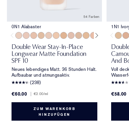
54 Farben
0N1 Alabaster
1N1 Ivor
0N1 Alabaster
1C0 Shell
1N0 Porcelain
1W0 Warm Porcelain
1C1 Cool Bone
1N1 Ivory Nude
1W1 Bone
1C2 Petal
1N2 Ecru
1W2 Sand
2C0 Cool Vanilla
2C1 Pure Beig
2N1 Desert
2W1 Da
1N1 Iv
2W1.
1C1
Double Wear Stay-In-Place
Doubl
Longwear Matte Foundation
Camou
SPF 10
And Bo
Neues lebendiges Matt. 36 Stunden Halt.
Voll dec
Aufbaubar und atmungsaktiv.
Wasserfe
(238)
€60.00
|
€58.00
€2.00
/ml
ZUM WARENKORB
HINZUFÜGEN