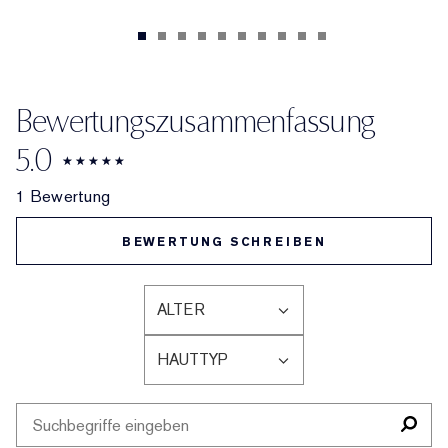
Bewertungszusammenfassung
5.0
1 Bewertung
BEWERTUNG SCHREIBEN
ALTER
EINE
LISTE
HAUTTYP
DER
EINE
AM
LISTE
HÄUFIGSTEN
DER
BEWERTETEN
AM
PRODUKTE,