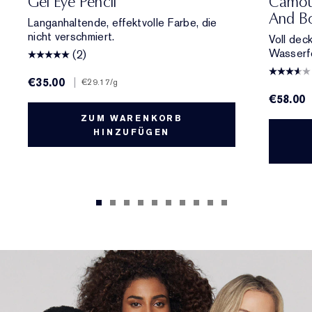
Gel Eye Pencil
Camou
And Bo
Langanhaltende, effektvolle Farbe, die
nicht verschmiert.
Voll dec
Wasserfe
(2)
€35.00
|
€29.17
/g
€58.00
ZUM WARENKORB
HINZUFÜGEN