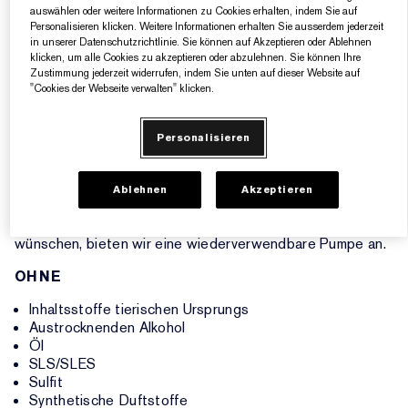
Für alle Hauttypen. Sichere Anwendung für empfindliche
auswählen oder weitere Informationen zu Cookies erhalten, indem Sie auf
Personalisieren klicken. Weitere Informationen erhalten Sie ausserdem jederzeit
Haut und zu Unreinheiten neigende Haut. Nicht
in unserer Datenschutzrichtlinie. Sie können auf Akzeptieren oder Ablehnen
komedogene Foundation.
klicken, um alle Cookies zu akzeptieren oder abzulehnen. Sie können Ihre
Zustimmung jederzeit widerrufen, indem Sie unten auf dieser Website auf
GEWOHNTE FARBTREUE, JETZT NOCH BESSER
"Cookies der Webseite verwalten" klicken.
Wenn Sie Double Wear bereits lieben, können Sie sich auf
die gewohnte Farbtreue in einer noch besseren Formel
verlassen. Wie bei jeder neuen Formel empfehlen wir Ihnen
Personalisieren
jedoch, Ihren Farbton neu bestimmen zu lassen – für Ihr
perfektes Match.
Ablehnen
Akzeptieren
Einige Kunden bevorzugen es, das Produkt direkt aus der
Flasche zu verwenden. Für alle, die mehr Kontrolle
wünschen, bieten wir eine wiederverwendbare Pumpe an.
OHNE
Inhaltsstoffe tierischen Ursprungs
Austrocknenden Alkohol
Öl
SLS/SLES
Sulfit
Synthetische Duftstoffe