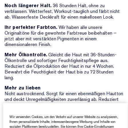
Noch längerer Halt.
36 Stunden Halt, ohne zu
verblassen. Wetterfest, Workout-tauglich und färbt nicht
ab. Wasserfeste Deckkraft für einen makellosen Look.
Ihr perfekter Farbton.
Wir haben alle unsere
Originaltöne für die gewohnte Farbtreue beibehalten –
jetzt aber mit verstärkten Pigmenten in einem
dimensionaleren Finish.
Mehr Ölkontrolle.
Gleicht die Haut mit 36-Stunden-
Ölkontrolle und sofortiger Feuchtigkeitspflege aus.
Reduziert die Ölproduktion der Haut in nur 4 Wochen.
Bewahrt die Feuchtigkeit der Haut bis zu 72 Stunden
lang.
Mehr zu lieben
Nicht austrocknend. Sorgt für einen ebenmäßigen Hautton
und deckt Unregelmäßigkeiten zuverlässig ab. Reduziert
das Erscheinungsbild von Poren. Kein Verblassen, kein
Absetzen in den Poren, kein Maskeneffekt, keine Streifen
und setzt sich nicht in Linien ab. Farbtreue selbst bei
Wir verwenden Cookies, um den Verkehr auf unserer Website zu analysieren,
Schweiß, Hitze und hoher Luftfeuchtigkeit.
Ihnen personalisierte Inhalte, interessenbezogene Werbung und Inhalte von
sozialen Plattformen bereitzustellen. Sie können Ihre Cookie-Einstellungen