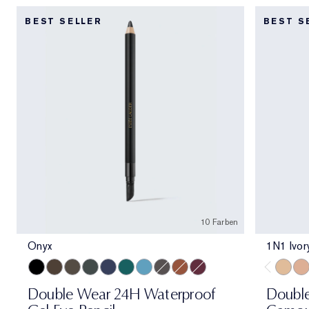
BEST SELLER
BEST S
10 Farben
Onyx
1N1 Ivor
Onyx
Cocoa
Espresso
Smoke
Sapphire
Emerald Volt
Turquoise
Night Diamond
Bronze
Aubergine
1N1 Iv
1C1
Double Wear 24H Waterproof
Doubl