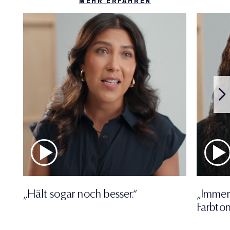
MEHR ERFAHREN
„Hält sogar noch besser.“
„Immer
Farbton