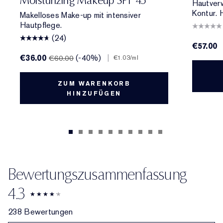
Moisturizing Makeup SPF 45
Hautver
Kontur. 
Makelloses Make-up mit intensiver
Hautpflege.
(24)
€57.00
€36.00
(-40%)
|
€60.00
€1.03
/ml
ZUM WARENKORB
HINZUFÜGEN
Bewertungszusammenfassung
4.3
238 Bewertungen