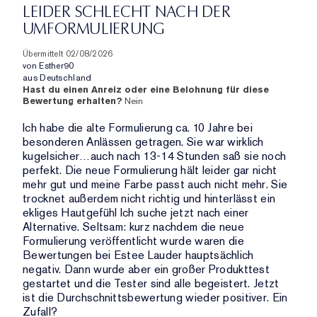
PRODUKTNAME,
UND
LEIDER SCHLECHT NACH DER
DURCHSCHNITTLICHER
MARKE,
ANZAHL
UMFORMULIERUNG
BEWERTUNG
KATEGORIE,
DER
UND
DURCHSCHNITTLICHER
BEWERTUNGEN
Übermittelt
02/08/2026
ANZAHL
BEWERTUNG
von
Esther90
DER
UND
aus
Deutschland
BEWERTUNGEN
Hast du einen Anreiz oder eine Belohnung für diese
ANZAHL
Bewertung erhalten?
Nein
DER
BEWERTUNGEN
Ich habe die alte Formulierung ca. 10 Jahre bei
besonderen Anlässen getragen. Sie war wirklich
kugelsicher…auch nach 13-14 Stunden saß sie noch
perfekt. Die neue Formulierung hält leider gar nicht
mehr gut und meine Farbe passt auch nicht mehr. Sie
trocknet außerdem nicht richtig und hinterlässt ein
ekliges Hautgefühl Ich suche jetzt nach einer
Alternative. Seltsam: kurz nachdem die neue
Formulierung veröffentlicht wurde waren die
Bewertungen bei Estee Lauder hauptsächlich
negativ. Dann wurde aber ein großer Produkttest
gestartet und die Tester sind alle begeistert. Jetzt
ist die Durchschnittsbewertung wieder positiver. Ein
Zufall?