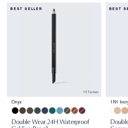
BEST SELLER
BEST S
10 Farben
Onyx
1N1 Ivor
Onyx
Cocoa
Espresso
Smoke
Sapphire
Emerald Volt
Turquoise
Night Diamond
Bronze
Aubergine
1N1 Iv
1C1
Double Wear 24H Waterproof
Doubl