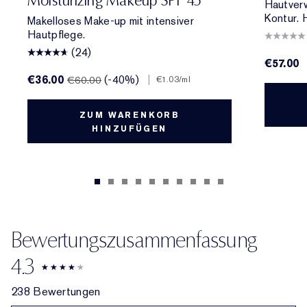
Moisturizing Makeup SPF 45
Hautver
Kontur. 
Makelloses Make-up mit intensiver
Hautpflege.
(24)
€57.00
€36.00
(-40%)
|
€60.00
€1.03
/ml
ZUM WARENKORB
HINZUFÜGEN
Bewertungszusammenfassung
4.3
238 Bewertungen