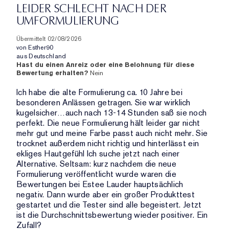
PRODUKTNAME,
UND
LEIDER SCHLECHT NACH DER
DURCHSCHNITTLICHER
MARKE,
ANZAHL
UMFORMULIERUNG
BEWERTUNG
KATEGORIE,
DER
UND
DURCHSCHNITTLICHER
BEWERTUNGEN
Übermittelt
02/08/2026
ANZAHL
BEWERTUNG
von
Esther90
DER
UND
aus
Deutschland
BEWERTUNGEN
Hast du einen Anreiz oder eine Belohnung für diese
ANZAHL
Bewertung erhalten?
Nein
DER
BEWERTUNGEN
Ich habe die alte Formulierung ca. 10 Jahre bei
besonderen Anlässen getragen. Sie war wirklich
kugelsicher…auch nach 13-14 Stunden saß sie noch
perfekt. Die neue Formulierung hält leider gar nicht
mehr gut und meine Farbe passt auch nicht mehr. Sie
trocknet außerdem nicht richtig und hinterlässt ein
ekliges Hautgefühl Ich suche jetzt nach einer
Alternative. Seltsam: kurz nachdem die neue
Formulierung veröffentlicht wurde waren die
Bewertungen bei Estee Lauder hauptsächlich
negativ. Dann wurde aber ein großer Produkttest
gestartet und die Tester sind alle begeistert. Jetzt
ist die Durchschnittsbewertung wieder positiver. Ein
Zufall?