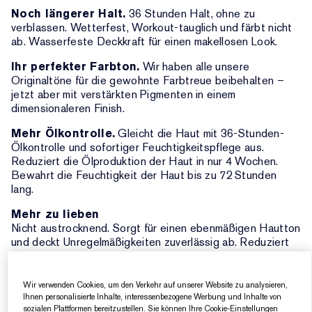
Noch längerer Halt.
36 Stunden Halt, ohne zu
verblassen. Wetterfest, Workout-tauglich und färbt nicht
ab. Wasserfeste Deckkraft für einen makellosen Look.
Ihr perfekter Farbton.
Wir haben alle unsere
Originaltöne für die gewohnte Farbtreue beibehalten –
jetzt aber mit verstärkten Pigmenten in einem
dimensionaleren Finish.
Mehr Ölkontrolle.
Gleicht die Haut mit 36-Stunden-
Ölkontrolle und sofortiger Feuchtigkeitspflege aus.
Reduziert die Ölproduktion der Haut in nur 4 Wochen.
Bewahrt die Feuchtigkeit der Haut bis zu 72 Stunden
lang.
Mehr zu lieben
Nicht austrocknend. Sorgt für einen ebenmäßigen Hautton
und deckt Unregelmäßigkeiten zuverlässig ab. Reduziert
das Erscheinungsbild von Poren. Kein Verblassen, kein
Absetzen in den Poren, kein Maskeneffekt, keine Streifen
und setzt sich nicht in Linien ab. Farbtreue selbst bei
Wir verwenden Cookies, um den Verkehr auf unserer Website zu analysieren,
Schweiß, Hitze und hoher Luftfeuchtigkeit.
Ihnen personalisierte Inhalte, interessenbezogene Werbung und Inhalte von
sozialen Plattformen bereitzustellen. Sie können Ihre Cookie-Einstellungen