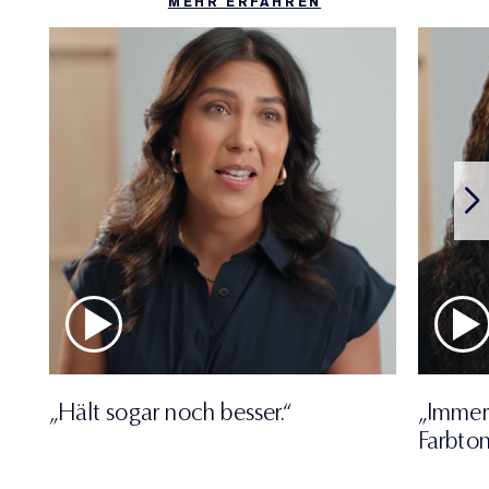
MEHR ERFAHREN
„Hält sogar noch besser.“
„Immer
Farbton