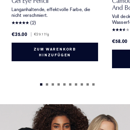
Gel Eye Pencil
Camou
And Bo
Langanhaltende, effektvolle Farbe, die
nicht verschmiert.
Voll dec
Wasserfe
(2)
€35.00
|
€29.17
/g
€58.00
ZUM WARENKORB
HINZUFÜGEN