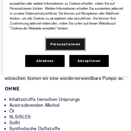
Für alle Hauttypen. Sichere Anwendung für empfindliche
auswählen oder weitere Informationen zu Cookies erhalten, indem Sie auf
Personalisieren klicken. Weitere Informationen erhalten Sie ausserdem jederzeit
Haut und zu Unreinheiten neigende Haut. Nicht
in unserer Datenschutzrichtlinie. Sie können auf Akzeptieren oder Ablehnen
komedogene Foundation.
klicken, um alle Cookies zu akzeptieren oder abzulehnen. Sie können Ihre
Zustimmung jederzeit widerrufen, indem Sie unten auf dieser Website auf
GEWOHNTE FARBTREUE, JETZT NOCH BESSER
"Cookies der Webseite verwalten" klicken.
Wenn Sie Double Wear bereits lieben, können Sie sich auf
die gewohnte Farbtreue in einer noch besseren Formel
verlassen. Wie bei jeder neuen Formel empfehlen wir Ihnen
Personalisieren
jedoch, Ihren Farbton neu bestimmen zu lassen – für Ihr
perfektes Match.
Ablehnen
Akzeptieren
Einige Kunden bevorzugen es, das Produkt direkt aus der
Flasche zu verwenden. Für alle, die mehr Kontrolle
wünschen, bieten wir eine wiederverwendbare Pumpe an.
OHNE
Inhaltsstoffe tierischen Ursprungs
Austrocknenden Alkohol
Öl
SLS/SLES
Sulfit
Synthetische Duftstoffe