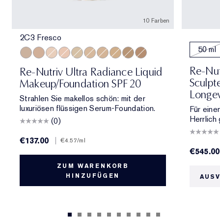
10 Farben
2C3 Fresco
50 ml
2C3 Fresco
3C2 Pebble
1C1 Cool Bone
1N2 Ecru
2N1 Desert Beige
3N1 Ivory Beige
2W1 Dawn
3W1 Tawny
4N1 Shell Beige
2C2 Pale Almond
Re-Nut
Re-Nutriv Ultra Radiance Liquid
Sculpt
Makeup/Foundation SPF 20
Longev
Strahlen Sie makellos schön: mit der
luxuriösen flüssigen Serum-Foundation.
Für eine
Herrlich
(0)
€137.00
|
€4.57
/ml
€545.00
ZUM WARENKORB
HINZUFÜGEN
AUS