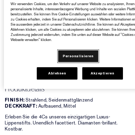
Rosabraun mit warmen Untertönen
Wir verwenden Cookies, um den Verkehr auf unserer Website zu analysieren, Ihnen
personalisierte Inhalte, interessenbezogene Werbung und Inhalte von sozialen Platt
bereitzustellen. Sie können Ihre Cookie-Einstellungen auswählen oder weitere Infor
ROSE BRICK
zu Cookies erhalten, indem Sie auf Personalisieren klicken. Weitere Informationen e
Sie ausserdem jederzeit in unserer Datenschutzrichtlinie. Sie können auf Akzeptier
Ablehnen klicken, um alle Cookies zu akzeptieren oder abzulehnen. Sie können Ihr
Zustimmung jederzeit widerrufen, indem Sie unten auf dieser Website auf "Cookies 
AUSVERKAUFT
Webseite verwalten" klicken.
Personalisieren
5 Geschenke gratis ab einem Einkaufswert von
160€​
Ablehnen
Akzeptieren
Produktdetails
FINISH:
Strahlend, Seidenmattglänzend
DECKKRAFT:
Aufbauend, Mittel
Erleben Sie die 4Cs unseres einzigartigen Luxus-
Lippenstifts. Unendlich facettiert. Diamanten-brillant.
Kostbar.