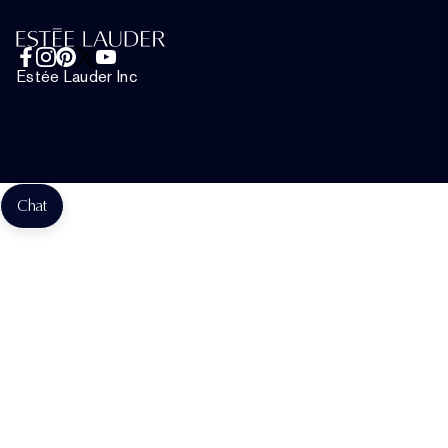
+498920194160
Nutzungsbedingungen
Live-Chat
Allgemeinen Geschäftsbedingungen
Estée Lauder Inc
Teilnahmebedingungen des Estée E-List Programms
Website-Cookies verwalten
Teilnahmebedingungen Für Die Aktion "Estée Lauder X
Messika"
Chat