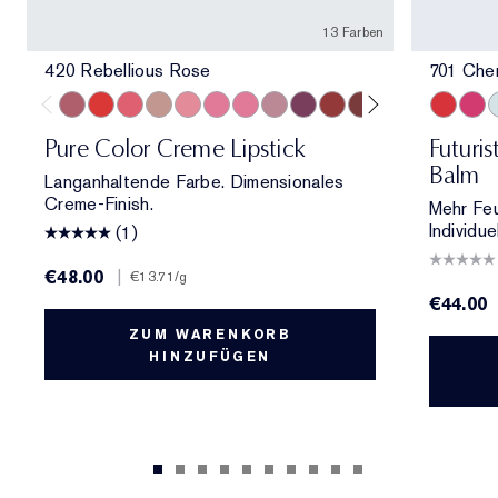
13 Farben
420 Rebellious Rose
701 Che
420 Rebellious Rose
330 Impassioned
320 Defiant Coral
826 Modern Muse
260 Eccentric
686 Confident
220 Powerful
561 Intense Nude
440 Irresistible
541 LA Noir
697 Renegade
360 Fierce
333 Persuas
701 Cher
706 R
7
Pure Color Creme Lipstick
Futuri
Balm
Langanhaltende Farbe. Dimensionales
Creme-Finish.
Mehr Feuc
Individue
(1)
€48.00
|
€13.71
/g
€44.00
ZUM WARENKORB
HINZUFÜGEN