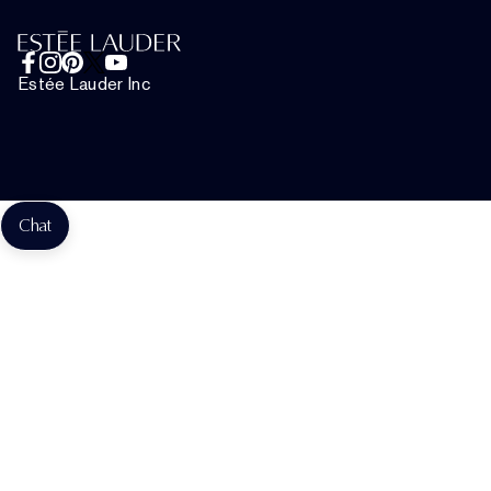
+498920194160
Nutzungsbedingungen
Live-Chat
Allgemeinen Geschäftsbedingungen
Estée Lauder Inc
Teilnahmebedingungen des Estée E-List Programms
Website-Cookies verwalten
Teilnahmebedingungen Für Die Aktion "Estée Lauder X
Messika"
Chat