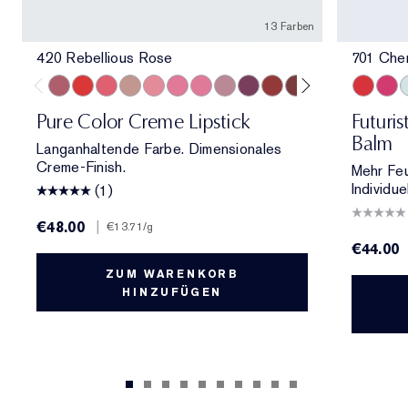
13 Farben
420 Rebellious Rose
701 Che
420 Rebellious Rose
330 Impassioned
320 Defiant Coral
826 Modern Muse
260 Eccentric
686 Confident
220 Powerful
561 Intense Nude
440 Irresistible
541 LA Noir
697 Renegade
360 Fierce
333 Persuas
701 Cher
706 R
7
Pure Color Creme Lipstick
Futuri
Balm
Langanhaltende Farbe. Dimensionales
Creme-Finish.
Mehr Feuc
Individue
(1)
€48.00
|
€13.71
/g
€44.00
ZUM WARENKORB
HINZUFÜGEN