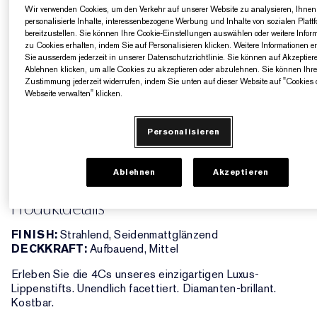
Ziegelrot mit warmen Untertönen
Wir verwenden Cookies, um den Verkehr auf unserer Website zu analysieren, Ihnen
personalisierte Inhalte, interessenbezogene Werbung und Inhalte von sozialen Platt
bereitzustellen. Sie können Ihre Cookie-Einstellungen auswählen oder weitere Infor
CAFE
zu Cookies erhalten, indem Sie auf Personalisieren klicken. Weitere Informationen e
Sie ausserdem jederzeit in unserer Datenschutzrichtlinie. Sie können auf Akzeptier
Ablehnen klicken, um alle Cookies zu akzeptieren oder abzulehnen. Sie können Ihr
Zustimmung jederzeit widerrufen, indem Sie unten auf dieser Website auf "Cookies 
AUSVERKAUFT
Webseite verwalten" klicken.
Personalisieren
5 Geschenke gratis ab einem Einkaufswert von
160€​
Ablehnen
Akzeptieren
Produktdetails
FINISH:
Strahlend, Seidenmattglänzend
DECKKRAFT:
Aufbauend, Mittel
Erleben Sie die 4Cs unseres einzigartigen Luxus-
Lippenstifts. Unendlich facettiert. Diamanten-brillant.
Kostbar.