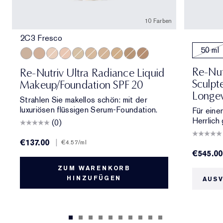
10 Farben
2C3 Fresco
50 ml
2C3 Fresco
3C2 Pebble
1C1 Cool Bone
1N2 Ecru
2N1 Desert Beige
3N1 Ivory Beige
2W1 Dawn
3W1 Tawny
4N1 Shell Beige
2C2 Pale Almond
Re-Nut
Re-Nutriv Ultra Radiance Liquid
Sculpt
Makeup/Foundation SPF 20
Longev
Strahlen Sie makellos schön: mit der
luxuriösen flüssigen Serum-Foundation.
Für eine
Herrlich
(0)
€137.00
|
€4.57
/ml
€545.00
ZUM WARENKORB
HINZUFÜGEN
AUS