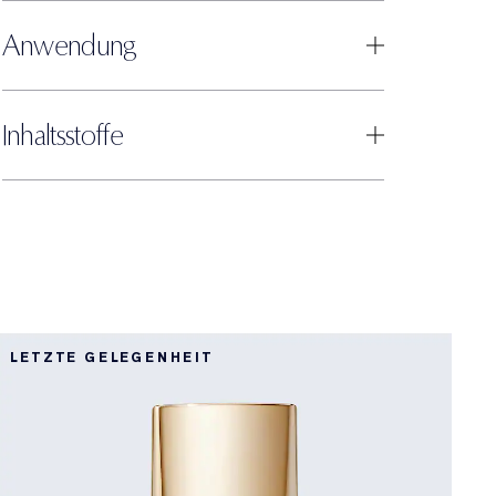
Anwendung
Inhaltsstoffe
1
LETZTE GELEGENHEIT
B
1
D
L
N