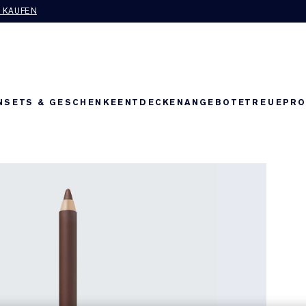
T KAUFEN
N
SETS & GESCHENKE
ENTDECKEN
ANGEBOTE
TREUEPR