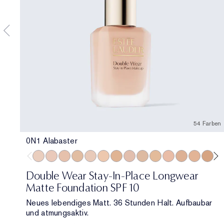
54 Farben
0N1 Alabaster
0N1 Alabaster
1C0 Shell
1N0 Porcelain
1W0 Warm Porcelain
1C1 Cool Bone
1N1 Ivory Nude
1W1 Bone
1C2 Petal
1N2 Ecru
1W2 Sand
2C0 Cool Vanilla
2C1 Pure Bei
2N1 Deser
2W1 
2W
Double Wear Stay-In-Place Longwear
Matte Foundation SPF 10
Neues lebendiges Matt. 36 Stunden Halt. Aufbaubar
und atmungsaktiv.