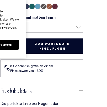
Onyx
Cocoa
Espresso
Smoke
Sapphire
Emerald Volt
Turquoise
Night Diamond
Bronze
Aubergine
te,
ie-
Warmes Braun mit mattem Finish
klicken. Weitere
ieren oder
COCOA
it widerrufen,
ZUM WARENKORB
ptieren
HINZUFÜGEN
5 Geschenke gratis ab einem
Einkaufswert von 160€​
Produktdetails
Die perfekte Linie bei Regen oder