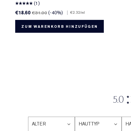
(1)
€18.60
(-40%)
|
€31.00
€2.32
/ml
ZUM WARENKORB HINZUFÜGEN
5.0
ALTER
HAUTTYP
H
EINE
EINE
EI