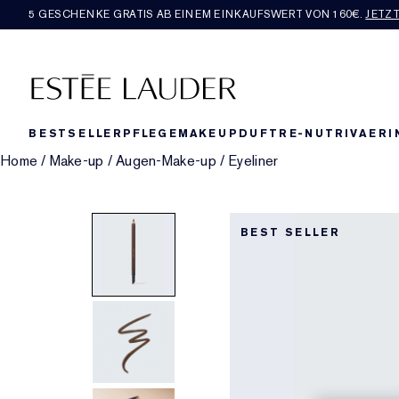
5 GESCHENKE GRATIS AB EINEM EINKAUFSWERT VON 160€​.
JETZ
BESTSELLER
PFLEGE
MAKEUP
DUFT
RE-NUTRIV
AERI
Home
/
Make-up
/
Augen-Make-up
/
Eyeliner
BEST SELLER