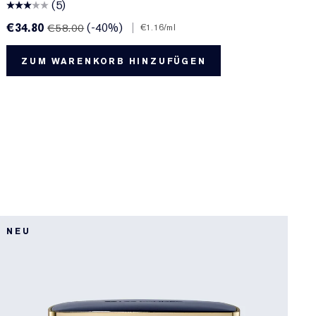
(5)
€34.80
(-40%)
|
€
€58.00
€1.16
/ml
ZUM WARENKORB HINZUFÜGEN
B
NEU
L
B
S
M