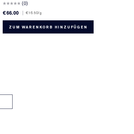
(0)
€66.00
|
€
€16.50
/g
ZUM WARENKORB HINZUFÜGEN