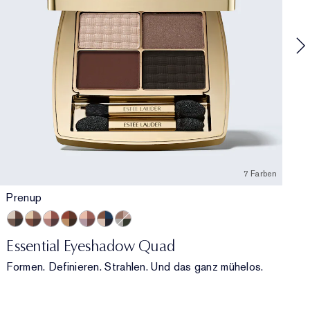
7 Farben
Prenup
Prenup
Gallery Hop
Après Spree
Getaway
Power Brunch
Poolside
Money Moves
Essential Eyeshadow Quad
Formen. Definieren. Strahlen. Und das ganz mühelos.