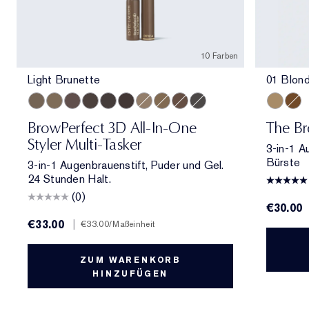
10 Farben
Light Brunette
01 Blon
Light Brunette
Taupe
Brunette
Cool Brown
Blackened Brown
Dark Brunette
Cool Blonde
Warm Blonde
Auburn
Cool Grey
01 Blond
06 C
BrowPerfect 3D All-In-One
The Br
Styler Multi-Tasker
3-in-1 A
Bürste
3-in-1 Augenbrauenstift, Puder und Gel.
24 Stunden Halt.
(0)
€30.00
€33.00
|
€33.00
/Maßeinheit
ZUM WARENKORB
HINZUFÜGEN