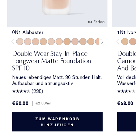
54 Farben
0N1 Alabaster
1N1 Ivor
0N1 Alabaster
1C0 Shell
1N0 Porcelain
1W0 Warm Porcelain
1C1 Cool Bone
1N1 Ivory Nude
1W1 Bone
1C2 Petal
1N2 Ecru
1W2 Sand
2C0 Cool Vanilla
2C1 Pure Beig
2N1 Desert
2W1 Da
1N1 Iv
2W1.
1C1
Double Wear Stay-In-Place
Doubl
Longwear Matte Foundation
Camou
SPF 10
And Bo
Neues lebendiges Matt. 36 Stunden Halt.
Voll dec
Aufbaubar und atmungsaktiv.
Wasserfe
(238)
€60.00
|
€58.00
€2.00
/ml
ZUM WARENKORB
HINZUFÜGEN