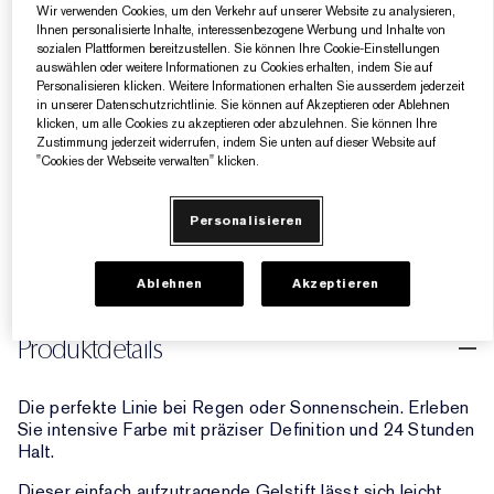
Bronze mit rotem & bronzefarbenem Perlmuttschimmer &
Wir verwenden Cookies, um den Verkehr auf unserer Website zu analysieren,
Ihnen personalisierte Inhalte, interessenbezogene Werbung und Inhalte von
Glitzerfinish
sozialen Plattformen bereitzustellen. Sie können Ihre Cookie-Einstellungen
auswählen oder weitere Informationen zu Cookies erhalten, indem Sie auf
BRONZE
Personalisieren klicken. Weitere Informationen erhalten Sie ausserdem jederzeit
in unserer Datenschutzrichtlinie. Sie können auf Akzeptieren oder Ablehnen
klicken, um alle Cookies zu akzeptieren oder abzulehnen. Sie können Ihre
Zustimmung jederzeit widerrufen, indem Sie unten auf dieser Website auf
AUSVERKAUFT
"Cookies der Webseite verwalten" klicken.
Personalisieren
5 Geschenke gratis ab einem Einkaufswert von
160€​
Ablehnen
Akzeptieren
Produktdetails
Die perfekte Linie bei Regen oder Sonnenschein. Erleben
Sie intensive Farbe mit präziser Definition und 24 Stunden
Halt.
Dieser einfach aufzutragende Gelstift lässt sich leicht