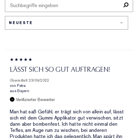
DER
AUFGESCHLÜSSELT
BEWERTETEN
AM
NACH
PRODUKTE,
HÄUFIGSTEN
HÄNDLER-
AUFGESCHLÜSSELT
BEWERTETEN
PRODUKT-
NACH
PRODUKTE,
ID,
HÄNDLER-
AUFGESCHLÜSSELT
PRODUKTNAME,
PRODUKT-
NACH
MARKE,
ID,
HÄNDLER-
KATEGORIE,
PRODUKTNAME,
PRODUKT-
DURCHSCHNITTLICHER
MARKE,
ID,
BEWERTUNG
KATEGORIE,
PRODUKTNAME,
UND
LÄSST SICH SO GUT AUFTRAGEN!
DURCHSCHNITTLICHER
MARKE,
ANZAHL
BEWERTUNG
KATEGORIE,
DER
Übermittelt
23/09/2022
UND
DURCHSCHNITTLICHER
von
Petra
BEWERTUNGEN
ANZAHL
aus
Bayern
BEWERTUNG
DER
UND
Verifizierter Bewerter
BEWERTUNGEN
ANZAHL
Man hat saß Gefühl, er trägt sich von allein auf, lässt
DER
sich mit dem Gummi Applikator gut verwischen, sitzt
BEWERTUNGEN
dann aber bombenfest. Ich hatte nicht einmal den
Teflex, am Auge rum zu wischen, bei anderen
Produkten hatte ich das gelegentlich. Man spürt ihn