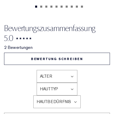
Bewertungszusammenfassung
5.0
2 Bewertungen
BEWERTUNG SCHREIBEN
ALTER
EINE
LISTE
HAUTTYP
DER
EINE
AM
LISTE
HÄUFIGSTEN
HAUTBEDÜRFNIS
DER
EINE
BEWERTETEN
AM
LISTE
PRODUKTE,
HÄUFIGSTEN