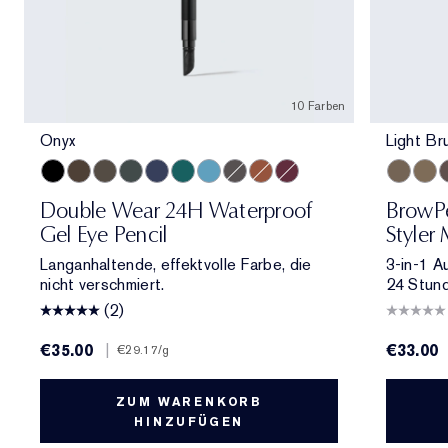
10 Farben
Onyx
Light Br
Onyx
Cocoa
Espresso
Smoke
Sapphire
Emerald Volt
Turquoise
Night Diamond
Bronze
Aubergine
Light Br
Taup
B
Double Wear 24H Waterproof
BrowPe
Gel Eye Pencil
Styler 
Langanhaltende, effektvolle Farbe, die
3-in-1 A
nicht verschmiert.
24 Stund
(2)
€35.00
|
€33.00
€29.17
/g
ZUM WARENKORB
HINZUFÜGEN