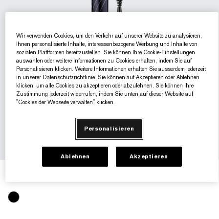
Gezielte Pflege
Resilience Multi-Effect
Sonnenschutz Essentials
Makeup-Entferner
Foundation-Finder
White Linen
Wild Geranium
AERIN Sets & Geschenke
Wir verwenden Cookies, um den Verkehr auf unserer Website zu analysieren,
Lippenpflege
Pink Ribbon Kollektion​
Letzte Chance
Makeup-Refills
Letzte Chance
Private Collection
Fleur De Peony
Fragrance Finder
Ihnen personalisierte Inhalte, interessenbezogene Werbung und Inhalte von
sozialen Plattformen bereitzustellen. Sie können Ihre Cookie-Einstellungen
Beauty Refills​
Beauty Refills​
The House of Estée Lauder
Die Welt von AERIN
auswählen oder weitere Informationen zu Cookies erhalten, indem Sie auf
Personalisieren klicken. Weitere Informationen erhalten Sie ausserdem jederzeit
in unserer Datenschutzrichtlinie. Sie können auf Akzeptieren oder Ablehnen
AERIN Die Duft-Kollektion
klicken, um alle Cookies zu akzeptieren oder abzulehnen. Sie können Ihre
Zustimmung jederzeit widerrufen, indem Sie unten auf dieser Website auf
"Cookies der Webseite verwalten" klicken.
Personalisieren
Ablehnen
Akzeptieren
€40.00
€5.00
/ml
8 ml
Black