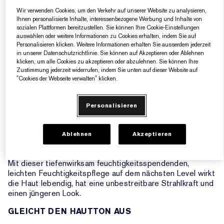
bitte mit der gleichen Formel auf, die auch auf dem
Wir verwenden Cookies, um den Verkehr auf unserer Website zu analysieren,
Tiegel angegeben ist.
Ihnen personalisierte Inhalte, interessenbezogene Werbung und Inhalte von
Die verfügbaren Größen können je nach Produkt und
sozialen Plattformen bereitzustellen. Sie können Ihre Cookie-Einstellungen
Region variieren. Überprüfen Sie daher Ihren Tiegel und
auswählen oder weitere Informationen zu Cookies erhalten, indem Sie auf
Personalisieren klicken. Weitere Informationen erhalten Sie ausserdem jederzeit
stellen Sie sicher, dass Sie ein Refill derselben Größe
in unserer Datenschutzrichtlinie. Sie können auf Akzeptieren oder Ablehnen
kaufen.
klicken, um alle Cookies zu akzeptieren oder abzulehnen. Sie können Ihre
Bitte beachten Sie, dass die Refills nicht in die älteren
Zustimmung jederzeit widerrufen, indem Sie unten auf dieser Website auf
Tiegeln mit den Etiketten Revitalizing Supreme+ Global
"Cookies der Webseite verwalten" klicken.
Anti-Aging oder Revitalizing Supreme+ Night Intensive
Restorative Creme passen. Bitte kaufen Sie erst einen
Personalisieren
Tiegel mit einer unserer neueren Formeln, bevor Sie
dieses Refill kaufen.*
Fördert die Jugendlichkeit Erhöht die Strahlkraft. Hellt
Ablehnen
Akzeptieren
dunkle Flecken sichtbar auf, einschließlich Aknemale.
Mit dieser tiefenwirksam feuchtigkeitsspendenden,
leichten Feuchtigkeitspflege auf dem nächsten Level wirkt
die Haut lebendig, hat eine unbestreitbare Strahlkraft und
einen jüngeren Look.
GLEICHT DEN HAUTTON AUS