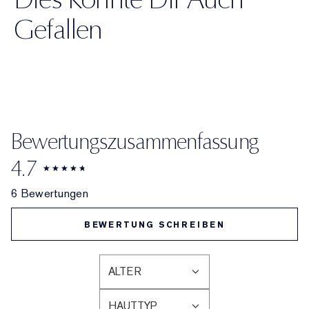
Gefallen
Bewertungszusammenfassung
4.7
6 Bewertungen
BEWERTUNG SCHREIBEN
ALTER
EINE
LISTE
HAUTTYP
DER