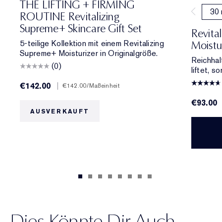
THE LIFTING + FIRMING
30 
ROUTINE Revitalizing
Supreme+ Skincare Gift Set
Revita
5-teilige Kollektion mit einem Revitalizing
Moistu
Supreme+ Moisturizer in Originalgröße.
Reichhal
(0)
liftet, s
€142.00
|
€142.00
/Maßeinheit
€93.00
AUSVERKAUFT
Dies Könnte Dir Auch