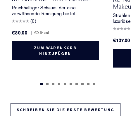
Makeup
Reichhaltiger Schaum, der eine
verwöhnende Reinigung bietet.
Strahlen
(0)
luxuriös
€80.00
|
€0.64
/ml
€137.00
ZUM WARENKORB
HINZUFÜGEN
SCHREIBEN SIE DIE ERSTE BEWERTUNG