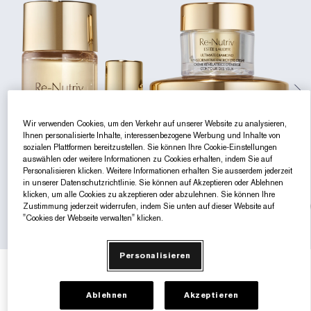
Gezielte Pflege
Resilience Multi-Effect
Sonnenschutz Essentials
Makeup-Entferner
Foundation-Finder
White Linen
Wild Geranium
AERIN Sets & Geschenke
Lippenpflege
Pink Ribbon Kollektion​
Letzte Chance
Makeup-Refills
Letzte Chance
Private Collection
Fleur De Peony
Fragrance Finder
Beauty Refills​
Beauty Refills​
The House of Estée Lauder
Die Welt von AERIN
AERIN Die Duft-Kollektion
Wir verwenden Cookies, um den Verkehr auf unserer Website zu analysieren,
Ihnen personalisierte Inhalte, interessenbezogene Werbung und Inhalte von
sozialen Plattformen bereitzustellen. Sie können Ihre Cookie-Einstellungen
auswählen oder weitere Informationen zu Cookies erhalten, indem Sie auf
Personalisieren klicken. Weitere Informationen erhalten Sie ausserdem jederzeit
in unserer Datenschutzrichtlinie. Sie können auf Akzeptieren oder Ablehnen
klicken, um alle Cookies zu akzeptieren oder abzulehnen. Sie können Ihre
Zustimmung jederzeit widerrufen, indem Sie unten auf dieser Website auf
"Cookies der Webseite verwalten" klicken.
Personalisieren
€530.00
€530.00
/Maßeinheit
Ablehnen
Akzeptieren