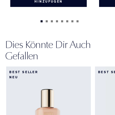
HINZUFÜGEN
Dies Könnte Dir Auch
Gefallen
BEST SELLER
BEST S
NEU