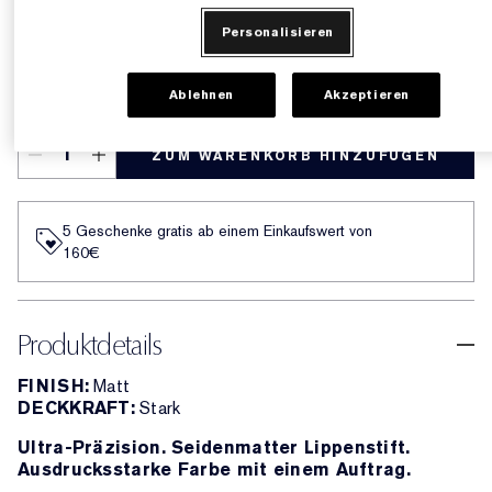
Leuchtendes Fuchsia mit
EINFACH AUSPROBIEREN
kühlen Untertönen
Personalisieren
302 LAST IMPRESSION
Ablehnen
Akzeptieren
ZUM WARENKORB HINZUFÜGEN
5 Geschenke gratis ab einem Einkaufswert von
160€​
Produktdetails
FINISH:
Matt
DECKKRAFT:
Stark
Ultra-Präzision. Seidenmatter Lippenstift.
Ausdrucksstarke Farbe mit einem Auftrag.