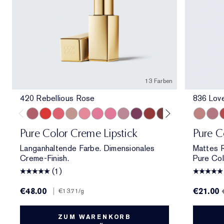
13 Farben
420 Rebellious Rose
836 Lov
420 Rebellious Rose
330 Impassioned
320 Defiant Coral
826 Modern Muse
260 Eccentric
686 Confident
220 Powerful
561 Intense Nude
440 Irresistible
541 LA Noir
697 Renegade
360 Fierce
333 Persuas
836 Love
816 S
6
Pure Color Creme Lipstick
Pure Co
Langanhaltende Farbe. Dimensionales
Mattes R
Creme-Finish.
Pure Col
(1)
€48.00
|
€21.00
€13.71
/g
ZUM WARENKORB