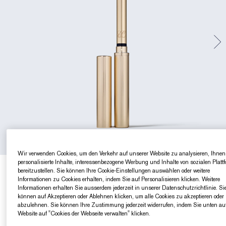
Gezielte Pflege
Resilience Multi-Effect
Sonnenschutz Essentials
Makeup-Entferner
Foundation-Finder
White Linen
Wild Geranium
AERIN Sets & Geschenke
Lippenpflege
Pink Ribbon Kollektion​
Letzte Chance
Makeup-Refills
Letzte Chance
Private Collection
Fleur De Peony
Fragrance Finder
Beauty Refills​
Beauty Refills​
The House of Estée Lauder
Die Welt von AERIN
AERIN Die Duft-Kollektion
Wir verwenden Cookies, um den Verkehr auf unserer Website zu analysieren, Ihnen
personalisierte Inhalte, interessenbezogene Werbung und Inhalte von sozialen Platt
€48.00
bereitzustellen. Sie können Ihre Cookie-Einstellungen auswählen oder weitere
€68.57
/g
0.7 g
Informationen zu Cookies erhalten, indem Sie auf Personalisieren klicken. Weitere
Informationen erhalten Sie ausserdem jederzeit in unserer Datenschutzrichtlinie. Si
ALLE
KORALLE
PINK
NUDE / HAUTFARBEN
können auf Akzeptieren oder Ablehnen klicken, um alle Cookies zu akzeptieren oder
abzulehnen. Sie können Ihre Zustimmung jederzeit widerrufen, indem Sie unten auf
Website auf "Cookies der Webseite verwalten" klicken.
212 Electric Nights
112 HIGH FREQUENCY
201 Ulterior Motive
101 Static
302 Last Impression
303 Heartbeet
106 Double or Nothing
110 Wrong Place, Right Time
120 Temperature Rising
115 Off the Record
301 Smokescreen
211 Night Moves