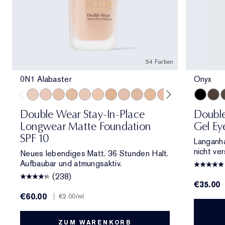
54 Farben
0N1 Alabaster
Onyx
0N1 Alabaster
1C0 Shell
1N0 Porcelain
1W0 Warm Porcelain
1C1 Cool Bone
1N1 Ivory Nude
1W1 Bone
1C2 Petal
1N2 Ecru
1W2 Sand
2C0 Cool Vanilla
2C1 Pure Beig
2N1 Desert
Onyx
2W1 Da
Coco
2W1.
E
Double Wear Stay-In-Place
Doubl
Longwear Matte Foundation
Gel Ey
SPF 10
Langanha
nicht ver
Neues lebendiges Matt. 36 Stunden Halt.
Aufbaubar und atmungsaktiv.
(238)
€35.00
€60.00
|
€2.00
/ml
ZUM WARENKORB