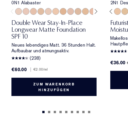
0N1 Alabaster
2N1 Des
0N1 Alabaster
1C0 Shell
1N0 Porcelain
1W0 Warm Porcelain
1C1 Cool Bone
1N1 Ivory Nude
1W1 Bone
3C2 Pebble
1C2 Petal
2N2 Buff
1N2 Ecru
2C1 Pure Beige
1W2 Sand
1W1 Bone
2C0 Cool Vanilla
1N0 Porcelain
2C1 Pure Beig
1N2 Ecru
2N1 Desert
2C3 Fresc
2W1 Da
2N1 De
2W1.
1W
Double Wear Stay-In-Place
Futuri
Longwear Matte Foundation
Moistu
SPF 10
Makellos
Hautpfle
Neues lebendiges Matt. 36 Stunden Halt.
Aufbaubar und atmungsaktiv.
(238)
€36.00
€60.00
|
€2.00
/ml
ZUM WARENKORB
HINZUFÜGEN