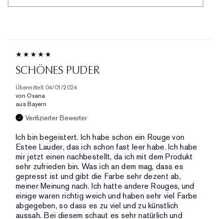
PRODUKTE,
ID,
HÄNDLER-
AUFGESCHLÜSSELT
PRODUKTNAME,
PRODUKT-
NACH
MARKE,
ID,
HÄNDLER-
KATEGORIE,
PRODUKTNAME,
PRODUKT-
DURCHSCHNITTLICHER
MARKE,
ID,
BEWERTUNG
KATEGORIE,
PRODUKTNAME,
UND
SCHÖNES PUDER
DURCHSCHNITTLICHER
MARKE,
ANZAHL
BEWERTUNG
KATEGORIE,
DER
Übermittelt
04/01/2024
UND
DURCHSCHNITTLICHER
von
Oxana
BEWERTUNGEN
ANZAHL
aus
Bayern
BEWERTUNG
DER
UND
Verifizierter Bewerter
BEWERTUNGEN
ANZAHL
Ich bin begeistert. Ich habe schon ein Rouge von
DER
Estee Lauder, das ich schon fast leer habe. Ich habe
BEWERTUNGEN
mir jetzt einen nachbestellt, da ich mit dem Produkt
sehr zufrieden bin. Was ich an dem mag, dass es
gepresst ist und gibt die Farbe sehr dezent ab,
meiner Meinung nach. Ich hatte andere Rouges, und
einige waren richtig weich und haben sehr viel Farbe
abgegeben, so dass es zu viel und zu künstlich
aussah. Bei diesem schaut es sehr natürlich und