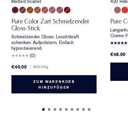
Melted Scarlet
420 Reb
Melted Scarlet
Melted Maple
Melted Tangerine
Melted Rose
Melted Blush
Melted Melon
Melted Mauve
Melted Garnet
420 Re
330
Pure Color Zart Schmelzender
Pure C
Gloss-Stick
Langanha
Creme-Fi
Schmelzender Gloss: Leuchtkraft
schenken. Aufpolstern. Einfach
hypnotisierend.
€48.00
(0)
€40.00
|
€22.22
/g
ZUM WARENKORB
HINZUFÜGEN