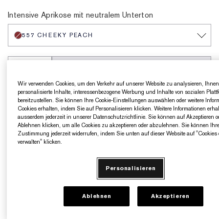
557 Cheeky Peach
120 Rose Exposed
430 Spiked Berry
490 Mauve Mystique
Pink Tease
Forbidden Berry
Intensive Aprikose mit neutralem Unterton
557 CHEEKY PEACH
AUSVERKAUFT
Wir verwenden Cookies, um den Verkehr auf unserer Website zu analysieren, Ihnen
personalisierte Inhalte, interessenbezogene Werbung und Inhalte von sozialen Platt
bereitzustellen. Sie können Ihre Cookie-Einstellungen auswählen oder weitere Infor
5 Geschenke gratis ab einem Einkaufswert von
Cookies erhalten, indem Sie auf Personalisieren klicken. Weitere Informationen erha
160€​
ausserdem jederzeit in unserer Datenschutzrichtlinie. Sie können auf Akzeptieren o
Ablehnen klicken, um alle Cookies zu akzeptieren oder abzulehnen. Sie können Ihr
Zustimmung jederzeit widerrufen, indem Sie unten auf dieser Website auf "Cookies 
verwalten" klicken.
Produktdetails
Personalisieren
Modelliert. Definiert. Glow.
Verwenden Sie dieses ultraseidige, luxuriöse Puder-Blush
Ablehnen
Akzeptieren
für eine wunderschöne Definition und einen gesunden
Glow.