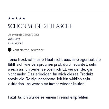
PRODUKT-
NACH
MARKE,
ID,
HÄNDLER-
KATEGORIE,
PRODUKTNAME,
PRODUKT-
DURCHSCHNITTLICHER
MARKE,
ID,
BEWERTUNG
KATEGORIE,
PRODUKTNAME,
UND
SCHON MEINE 2E FLASCHE
DURCHSCHNITTLICHER
MARKE,
ANZAHL
BEWERTUNG
KATEGORIE,
DER
Übermittelt
23/06/2023
UND
DURCHSCHNITTLICHER
von
Petra
BEWERTUNGEN
ANZAHL
aus
Bayern
BEWERTUNG
DER
UND
Verifizierter Bewerter
BEWERTUNGEN
ANZAHL
Tonic trocknet meine Haut nicht aus. Im Gegenteil, sie
DER
fühlt sich wie versprochen prall, durchleuchtet, sehr
BEWERTUNGEN
weich an. Ich perle, seitdem ich EL verwende, gar
nicht mehr. Das erledigen für mich dieses Produkt
sowie die Reinigungscreme. Ich bin wirklich sehr
zufrieden. Ich werde es immer wieder kaufen.
Fazit
Ja, ich würde es einem Freund empfehlen