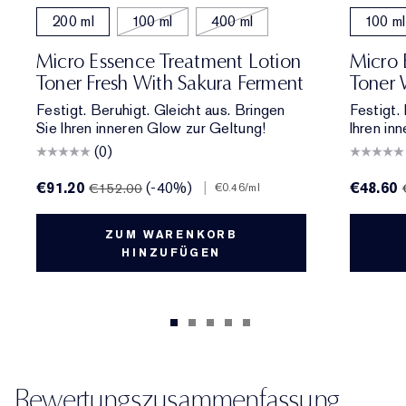
200 ml
100 ml
400 ml
100 ml
Micro Essence Treatment Lotion
Micro 
Toner Fresh With Sakura Ferment
Toner 
Festigt. Beruhigt. Gleicht aus. Bringen
Festigt.
Sie Ihren inneren Glow zur Geltung!
Ihren in
(0)
€91.20
(-40%)
|
€48.60
€152.00
€0.46
/ml
ZUM WARENKORB
HINZUFÜGEN
Bewertungszusammenfassung