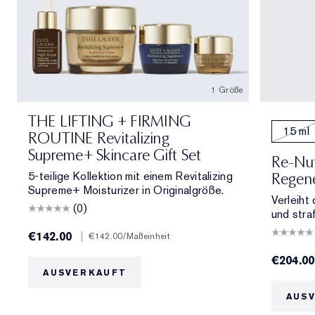
1 Größe
THE LIFTING + FIRMING
15 ml
ROUTINE Revitalizing
Supreme+ Skincare Gift Set
Re-Nut
5-teilige Kollektion mit einem Revitalizing
Regene
Supreme+ Moisturizer in Originalgröße.
Verleiht
(0)
und stra
€142.00
|
€142.00
/Maßeinheit
€204.00
AUSVERKAUFT
AUS