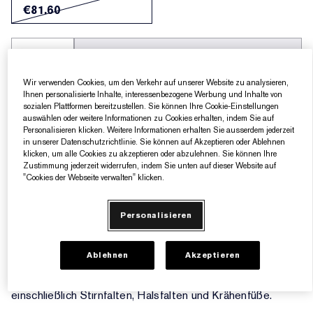
€81.60
AUSVERKAUFT
Wir verwenden Cookies, um den Verkehr auf unserer Website zu analysieren,
Ihnen personalisierte Inhalte, interessenbezogene Werbung und Inhalte von
5 Geschenke gratis ab einem Einkaufswert von
sozialen Plattformen bereitzustellen. Sie können Ihre Cookie-Einstellungen
160€​
auswählen oder weitere Informationen zu Cookies erhalten, indem Sie auf
Personalisieren klicken. Weitere Informationen erhalten Sie ausserdem jederzeit
in unserer Datenschutzrichtlinie. Sie können auf Akzeptieren oder Ablehnen
klicken, um alle Cookies zu akzeptieren oder abzulehnen. Sie können Ihre
Zustimmung jederzeit widerrufen, indem Sie unten auf dieser Website auf
Produktdetails
"Cookies der Webseite verwalten" klicken.
Kaschiert verschiedene Arten von Falten: reduziert das
Personalisieren
Erscheinungsbild von 9 Arten Linien und Falten in allen drei
Schlüsselbereichen des Gesichts.
Ablehnen
Akzeptieren
In nur 2 Wochen werden Sie einen signifikanten
Unterschied in allen Bereichen des Gesichts erkennen,
einschließlich Stirnfalten, Halsfalten und Krähenfüße.