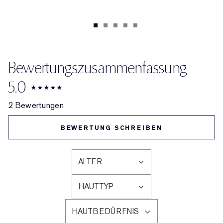
Bewertungszusammenfassung
5.0
2 Bewertungen
BEWERTUNG SCHREIBEN
ALTER
EINE
LISTE
HAUTTYP
DER
EINE
AM
LISTE
HÄUFIGSTEN
HAUTBEDÜRFNIS
DER
EINE
BEWERTETEN