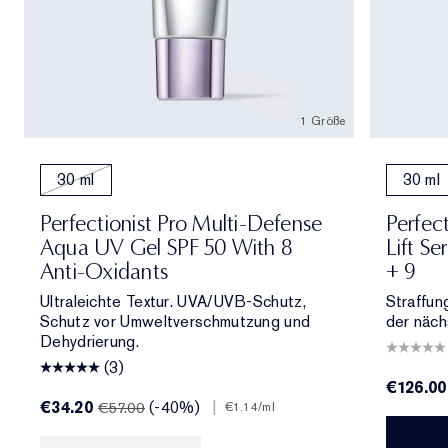
1 Größe
30 ml
30 ml
Perfectionist Pro Multi-Defense
Perfect
Aqua UV Gel SPF 50 With 8
Lift S
Anti-Oxidants
+ 9
Ultraleichte Textur. UVA/UVB-Schutz,
Straffun
Schutz vor Umweltverschmutzung und
der näch
Dehydrierung.
(3)
€126.00
€34.20
(-40%)
|
€57.00
€1.14
/ml