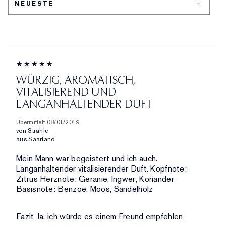
PRODUKT-
NACH
PRODUKTE,
ID,
HÄNDLER-
AUFGESCHLÜSSELT
PRODUKTNAME,
PRODUKT-
NACH
MARKE,
ID,
HÄNDLER-
KATEGORIE,
PRODUKTNAME,
PRODUKT-
DURCHSCHNITTLICHER
MARKE,
ID,
BEWERTUNG
KATEGORIE,
PRODUKTNAME,
UND
WÜRZIG, AROMATISCH,
DURCHSCHNITTLICHER
MARKE,
ANZAHL
VITALISIEREND UND
BEWERTUNG
KATEGORIE,
DER
LANGANHALTENDER DUFT
UND
DURCHSCHNITTLICHER
BEWERTUNGEN
ANZAHL
BEWERTUNG
Übermittelt
08/01/2019
DER
UND
von
Strahle
BEWERTUNGEN
ANZAHL
aus
Saarland
DER
Mein Mann war begeistert und ich auch.
BEWERTUNGEN
Langanhaltender vitalisierender Duft. Kopfnote:
Zitrus Herznote: Geranie, Ingwer, Koriander
Basisnote: Benzoe, Moos, Sandelholz
Fazit
Ja, ich würde es einem Freund empfehlen