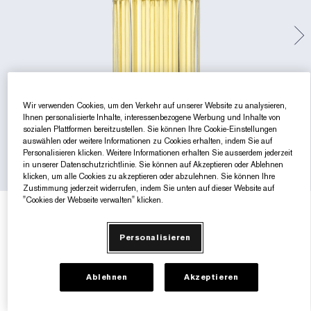
Gezielte Pflege
Resilience Multi-Effect
Sonnenschutz Essentials
Makeup-Entferner
Foundation-Finder
White Linen
Wild Geranium
AERIN Sets & Geschenke
Lippenpflege
Pink Ribbon Kollektion​
Letzte Chance
Makeup-Refills
Letzte Chance
Private Collection
Fleur De Peony
Fragrance Finder
Beauty Refills​
Beauty Refills​
The House of Estée Lauder
Die Welt von AERIN
Wir verwenden Cookies, um den Verkehr auf unserer Website zu analysieren,
Ihnen personalisierte Inhalte, interessenbezogene Werbung und Inhalte von
AERIN Die Duft-Kollektion
sozialen Plattformen bereitzustellen. Sie können Ihre Cookie-Einstellungen
auswählen oder weitere Informationen zu Cookies erhalten, indem Sie auf
Personalisieren klicken. Weitere Informationen erhalten Sie ausserdem jederzeit
in unserer Datenschutzrichtlinie. Sie können auf Akzeptieren oder Ablehnen
klicken, um alle Cookies zu akzeptieren oder abzulehnen. Sie können Ihre
Zustimmung jederzeit widerrufen, indem Sie unten auf dieser Website auf
"Cookies der Webseite verwalten" klicken.
€100.00
€1.00
/ml
100 ml
Personalisieren
100 ml
€100.00
Ablehnen
Akzeptieren
AUSVERKAUFT