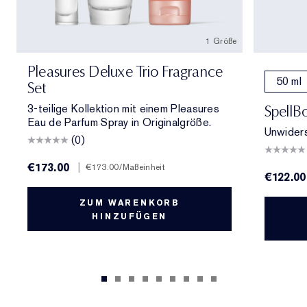
1 Größe
Pleasures Deluxe Trio Fragrance
50 ml
Set
3-teilige Kollektion mit einem Pleasures
SpellB
Eau de Parfum Spray in Originalgröße.
Unwiders
(0)
€173.00
|
€173.00
/Maßeinheit
€122.00
ZUM WARENKORB
HINZUFÜGEN