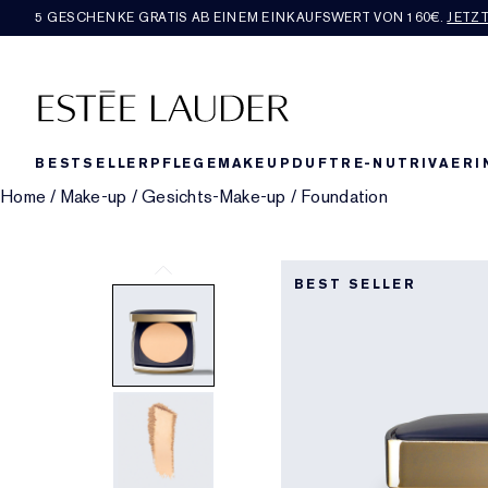
5 GESCHENKE GRATIS AB EINEM EINKAUFSWERT VON 160€​.
JETZ
BESTSELLER
PFLEGE
MAKEUP
DUFT
RE-NUTRIV
AERI
Home
/
Make-up
/
Gesichts-Make-up
/
Foundation
BEST SELLER