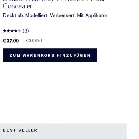
Concealer
Deckt ab. Modelliert. Verbessert. Mit Applikator.
(3)
€37.00
|
€
€3.08
/ml
ZUM WARENKORB HINZUFÜGEN
1
BEST SELLER
L