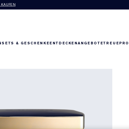
T KAUFEN
N
SETS & GESCHENKE
ENTDECKEN
ANGEBOTE
TREUEPR