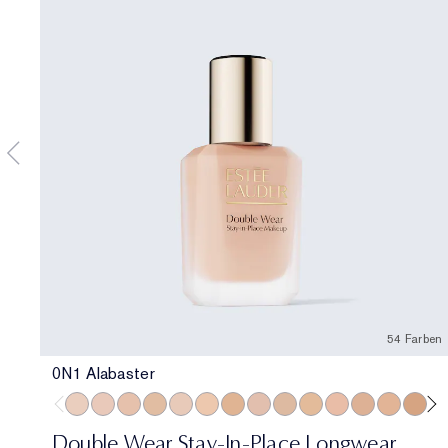
54 Farben
0N1 Alabaster
0N1 Alabaster
1C0 Shell
1N0 Porcelain
1W0 Warm Porcelain
1C1 Cool Bone
1N1 Ivory Nude
1W1 Bone
1C2 Petal
1N2 Ecru
1W2 Sand
2C0 Cool Vanilla
2C1 Pure Bei
2N1 Deser
2W1 
2W
Double Wear Stay-In-Place Longwear