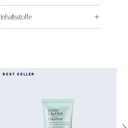
Inhaltsstoffe
BEST SELLER
B
D
A
F
W
G