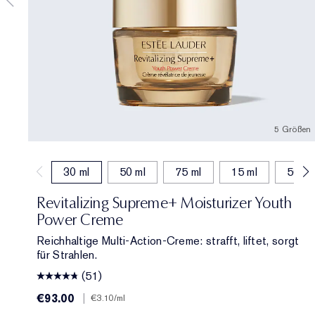
5 Größen
30 ml
50 ml
75 ml
15 ml
50 ml
Revitalizing Supreme+ Moisturizer Youth
Power Creme
Reichhaltige Multi-Action-Creme: strafft, liftet, sorgt
für Strahlen.
(51)
€93.00
|
€3.10
/ml