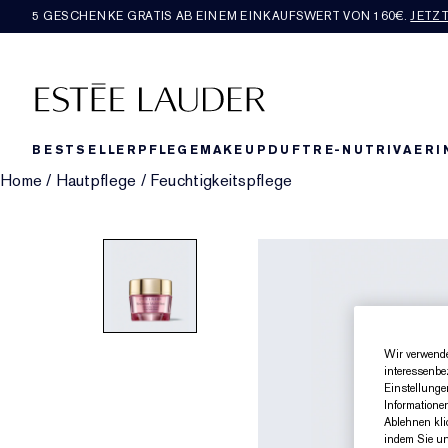
5 GESCHENKE GRATIS AB EINEM EINKAUFSWERT VON 160€​.
JETZ
BESTSELLER
PFLEGE
MAKEUP
DUFT
RE-NUTRIV
AERI
Home
/
Hautpflege
/
Feuchtigkeitspflege
Wir verwende
interessenbe
Einstellunge
Informatione
Ablehnen kli
indem Sie un