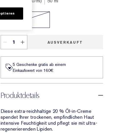
€155.00
€3.10
/ml
50 ml
ptieren
50 ml
€155.00
AUSVERKAUFT
5 Geschenke gratis ab einem
Einkaufswert von 160€​
Produktdetails
Diese extra-reichhaltige 20 % Öl-in-Creme
spendet Ihrer trockenen, empfindlichen Haut
intensive Feuchtigkeit und pflegt sie mit ultra-
regenerierenden Lipiden.