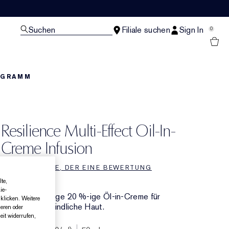
Suchen
Filiale suchen
Sign In
0
OGRAMM
Resilience Multi-Effect Oil-In-
Creme Infusion
SEI DER ERSTE, DER EINE BEWERTUNG
SCHREIBT
te,
ie-
Extra-reichhaltige 20 %-ige Öl-in-Creme für
klicken. Weitere
trockene, empfindliche Haut.
ieren oder
it widerrufen,