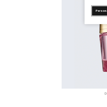
Person
D