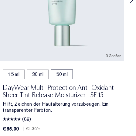
3 Größen
15 ml
30 ml
50 ml
DayWear Multi-Protection Anti-Oxidant
Sheer Tint Release Moisturizer LSF 15
Hilft, Zeichen der Hautalterung vorzubeugen. Ein
transparenter Farbton.
(69)
€65.00
|
€
€1.30
/ml