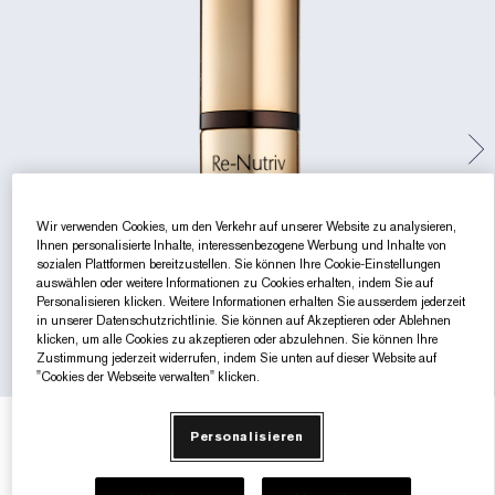
Gezielte Pflege
Resilience Multi-Effect
Sonnenschutz Essentials
Makeup-Entferner
Foundation-Finder
White Linen
Wild Geranium
AERIN Sets & Geschenke
Lippenpflege
Pink Ribbon Kollektion​
Letzte Chance
Makeup-Refills
Letzte Chance
Private Collection
Fleur De Peony
Fragrance Finder
Beauty Refills​
Beauty Refills​
The House of Estée Lauder
Die Welt von AERIN
AERIN Die Duft-Kollektion
Wir verwenden Cookies, um den Verkehr auf unserer Website zu analysieren,
Ihnen personalisierte Inhalte, interessenbezogene Werbung und Inhalte von
sozialen Plattformen bereitzustellen. Sie können Ihre Cookie-Einstellungen
auswählen oder weitere Informationen zu Cookies erhalten, indem Sie auf
Personalisieren klicken. Weitere Informationen erhalten Sie ausserdem jederzeit
in unserer Datenschutzrichtlinie. Sie können auf Akzeptieren oder Ablehnen
klicken, um alle Cookies zu akzeptieren oder abzulehnen. Sie können Ihre
Zustimmung jederzeit widerrufen, indem Sie unten auf dieser Website auf
"Cookies der Webseite verwalten" klicken.
€233.00
€15.53
/ml
15 ml
Personalisieren
15 ml