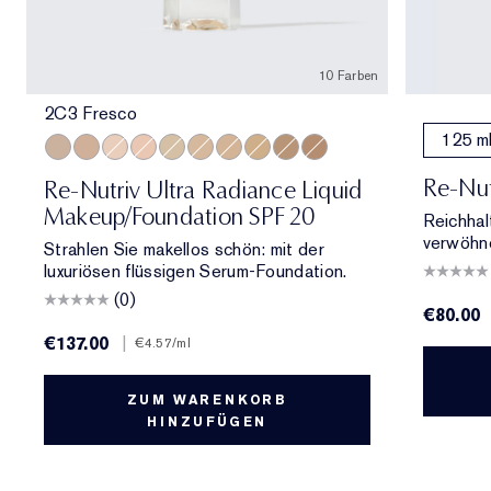
10 Farben
2C3 Fresco
125 m
2C3 Fresco
3C2 Pebble
1C1 Cool Bone
1N2 Ecru
2N1 Desert Beige
3N1 Ivory Beige
2W1 Dawn
3W1 Tawny
4N1 Shell Beige
2C2 Pale Almond
Re-Nut
Re-Nutriv Ultra Radiance Liquid
Makeup/Foundation SPF 20
Reichhal
verwöhne
Strahlen Sie makellos schön: mit der
luxuriösen flüssigen Serum-Foundation.
(0)
€80.00
€137.00
|
€4.57
/ml
ZUM WARENKORB
HINZUFÜGEN