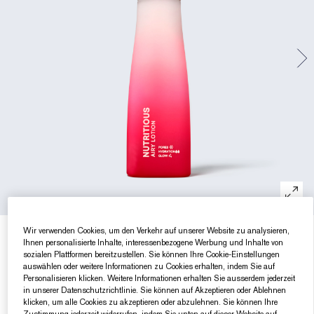
Gezielte Pflege
Resilience Multi-Effect
Sonnenschutz Essentials
Makeup-Entferner
Foundation-Finder
White Linen
Wild Geranium
AERIN Sets & Geschenke
Lippenpflege
Pink Ribbon Kollektion​
Letzte Chance
Makeup-Refills
Letzte Chance
Private Collection
Fleur De Peony
Fragrance Finder
Beauty Refills​
Beauty Refills​
The House of Estée Lauder
Die Welt von AERIN
AERIN Die Duft-Kollektion
Wir verwenden Cookies, um den Verkehr auf unserer Website zu analysieren,
€27.60
(-40%)
€46.00
€0.28
/ml
100 ml
Ihnen personalisierte Inhalte, interessenbezogene Werbung und Inhalte von
sozialen Plattformen bereitzustellen. Sie können Ihre Cookie-Einstellungen
auswählen oder weitere Informationen zu Cookies erhalten, indem Sie auf
100 ml
Personalisieren klicken. Weitere Informationen erhalten Sie ausserdem jederzeit
€27.60
in unserer Datenschutzrichtlinie. Sie können auf Akzeptieren oder Ablehnen
klicken, um alle Cookies zu akzeptieren oder abzulehnen. Sie können Ihre