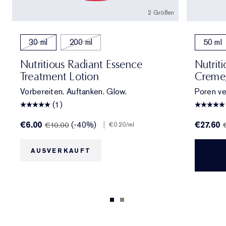
2 Größen
30 ml
200 ml
50 ml
Nutritious Radiant Essence
Nutriti
Treatment Lotion
Creme/
Vorbereiten. Auftanken. Glow.
Poren ve
(1)
€6.00
(-40%)
|
€27.60
€10.00
€0.20
/ml
AUSVERKAUFT