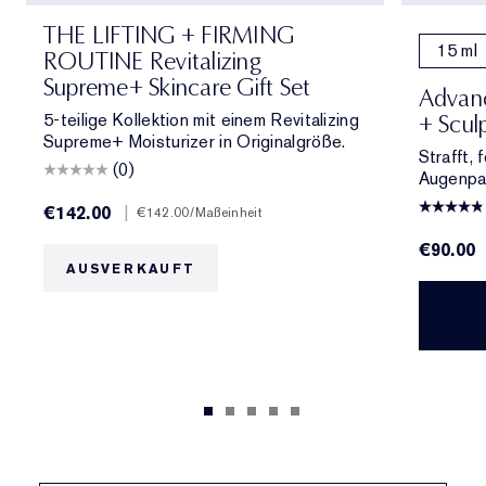
THE LIFTING + FIRMING
15 ml
ROUTINE Revitalizing
Supreme+ Skincare Gift Set
Advanc
5-teilige Kollektion mit einem Revitalizing
+ Scul
Supreme+ Moisturizer in Originalgröße.
Strafft, 
(0)
Augenpar
€142.00
|
€142.00
/Maßeinheit
€90.00
AUSVERKAUFT