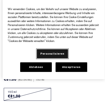
Gezielte Pflege
Resilience Multi-Effect
Sonnenschutz Essentials
Makeup-Entferner
Foundation-Finder
White Linen
Wild Geranium
AERIN Sets & Geschenke
Wir verwenden Cookies, um den Verkehr auf unserer Website zu analysieren,
Ihnen personalisierte Inhalte, interessenbezogene Werbung und Inhalte von
sozialen Plattformen bereitzustellen. Sie können Ihre Cookie-Einstellungen
Lippenpflege
Pink Ribbon Kollektion​
Letzte Chance
Makeup-Refills
Letzte Chance
Private Collection
Fleur De Peony
Fragrance Finder
auswählen oder weitere Informationen zu Cookies erhalten, indem Sie auf
Personalisieren klicken. Weitere Informationen erhalten Sie ausserdem jederzeit
Beauty Refills​
Beauty Refills​
The House of Estée Lauder
Die Welt von AERIN
in unserer Datenschutzrichtlinie. Sie können auf Akzeptieren oder Ablehnen
klicken, um alle Cookies zu akzeptieren oder abzulehnen. Sie können Ihre
Zustimmung jederzeit widerrufen, indem Sie unten auf dieser Website auf
AERIN Die Duft-Kollektion
"Cookies der Webseite verwalten" klicken.
Personalisieren
Ablehnen
Akzeptieren
€81.00
€0.54
/ml
150 ml
150 ml
€81.00