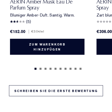
AERIN Amber Musk Eau De
AERIN 
Parfum Spray
Spray
Blumiger Amber-Duft. Samtig. Warm.
Zart blum
(5)
€152.00
|
€306.00
€3.04
/ml
ZUM WARENKORB
HINZUFÜGEN
SCHREIBEN SIE DIE ERSTE BEWERTUNG