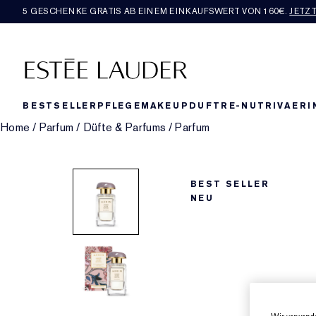
5 GESCHENKE GRATIS AB EINEM EINKAUFSWERT VON 160€​.
JETZ
BESTSELLER
PFLEGE
MAKEUP
DUFT
RE-NUTRIV
AERI
Home
/
Parfum
/
Düfte & Parfums
/
Parfum
BEST SELLER
NEU