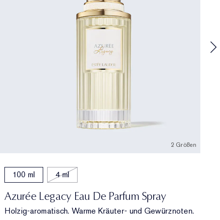
S
S
2 Größen
100 ml
4 ml
Azurée Legacy Eau De Parfum Spray
Holzig-aromatisch. Warme Kräuter- und Gewürznoten.