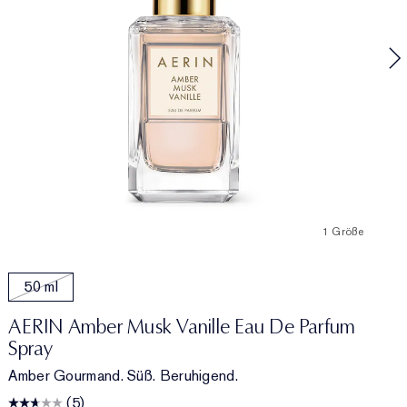
F
1 Größe
50 ml
AERIN Amber Musk Vanille Eau De Parfum
Spray
Amber Gourmand. Süß. Beruhigend.
(5)