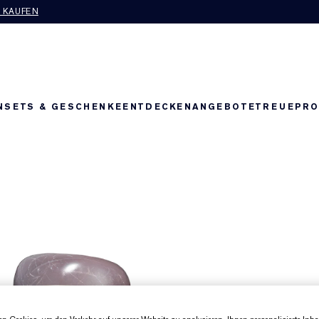
T KAUFEN
N
SETS & GESCHENKE
ENTDECKEN
ANGEBOTE
TREUEPR