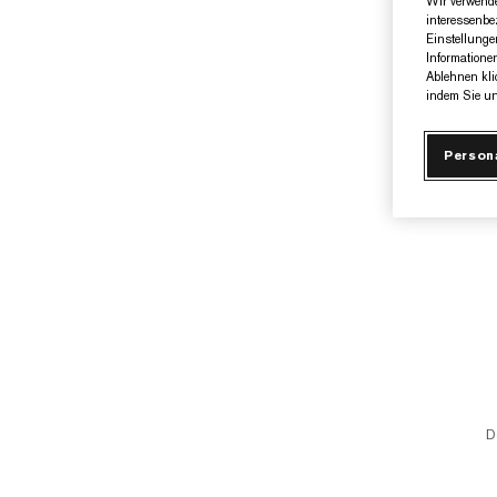
Wir verwende
interessenbe
Einstellunge
Informatione
Ablehnen kli
indem Sie un
Person
D