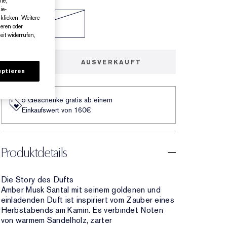
te,
ie-
klicken. Weitere
50 ml
€145.00
ieren oder
it widerrufen,
AUSVERKAUFT
ptieren
5 Geschenke gratis ab einem
Einkaufswert von 160€​
Produktdetails
Die Story des Dufts
Amber Musk Santal mit seinem goldenen und
einladenden Duft ist inspiriert vom Zauber eines
Herbstabends am Kamin. Es verbindet Noten
von warmem Sandelholz, zarter