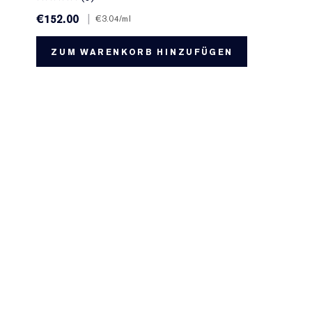
€152.00
|
€3.04
/ml
ZUM WARENKORB HINZUFÜGEN