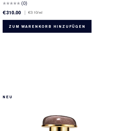
(0)
€310.00
|
€
€3.10
/ml
ZUM WARENKORB HINZUFÜGEN
NEU
A
T