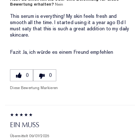
UND
Bewertung erhalten?
Nein
BEWERTUNGEN
ANZAHL
DER
This serum is everything! My skin feels fresh and
BEWERTUNGEN
smooth all the time. I started using it a year ago Bd I
must saty that this is such a great addition to my daily
skincare.
Fazit
Ja, ich würde es einem Freund empfehlen
0
0
Diese Bewertung Markieren
EIN MUSS
Übermittelt
09/07/2025