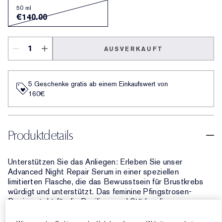
50 ml
€140.00
AUSVERKAUFT
5 Geschenke gratis ab einem Einkaufswert von
160€​
Produktdetails
Unterstützen Sie das Anliegen: Erleben Sie unser
Advanced Night Repair Serum in einer speziellen
limitierten Flasche, die das Bewusstsein für Brustkrebs
würdigt und unterstützt. Das feminine Pfingstrosen-
Design steht für die Resilienz und Stärke, die
Kämpferinnen, Überlebende und Unterstützer:innen im
Kampf gegen Brustkrebs auszeichnet. Die Pfingstrose,