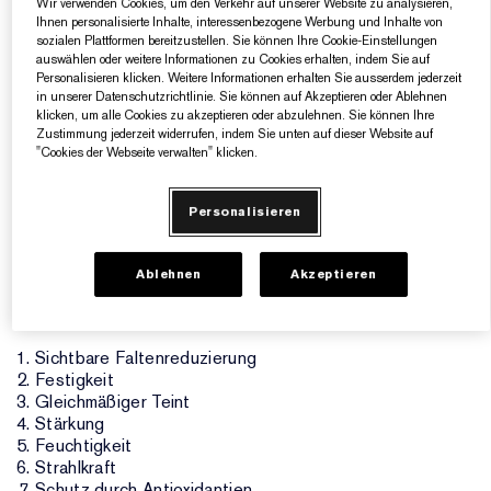
Wir verwenden Cookies, um den Verkehr auf unserer Website zu analysieren,
die meistens ein Teil eines Blumenstrauß ist, steht dafür,
Ihnen personalisierte Inhalte, interessenbezogene Werbung und Inhalte von
dass wir gemeinsam stärker sind.
sozialen Plattformen bereitzustellen. Sie können Ihre Cookie-Einstellungen
auswählen oder weitere Informationen zu Cookies erhalten, indem Sie auf
Personalisieren klicken. Weitere Informationen erhalten Sie ausserdem jederzeit
Nutzen Sie die regenerierende Kraft unserer innovativen
in unserer Datenschutzrichtlinie. Sie können auf Akzeptieren oder Ablehnen
Nachtpflege, die auf wissenschaftlichen Erkenntnissen
klicken, um alle Cookies zu akzeptieren oder abzulehnen. Sie können Ihre
basiert. Dieses tief und schnell einziehende
Zustimmung jederzeit widerrufen, indem Sie unten auf dieser Website auf
Gesichtsserum mit unserem exklusiven, patentierten 1-in-
"Cookies der Webseite verwalten" klicken.
60 Millionen Tripeptid-32 aktiviert sieben nächtliche
Reparaturvorgänge, die verschiedene Anzeichen der
Hautalterung sichtbar reduzieren. Die Haut sieht glatter
Personalisieren
und faltenloser, jünger, strahlender und ebenmäßiger aus.
Enthüllen Sie noch heute schöne, gesunde Haut.
Ablehnen
Akzeptieren
SIEBEN KRAFTVOLLE
ERNEUERUNGSVORGÄNGE ÜBER NACHT
Sichtbare Faltenreduzierung
Festigkeit
Gleichmäßiger Teint
Stärkung
Feuchtigkeit
Strahlkraft
Schutz durch Antioxidantien