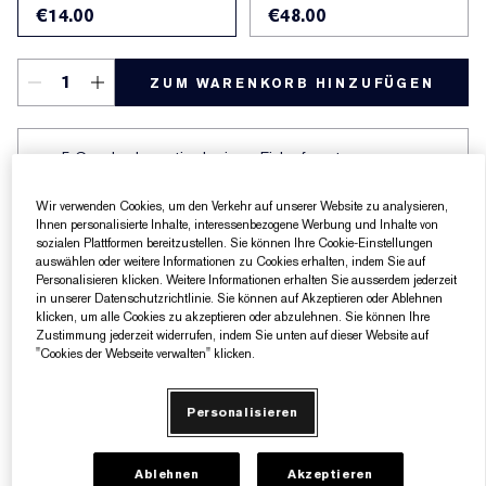
€14.00
€48.00
ZUM WARENKORB HINZUFÜGEN
5 Geschenke gratis ab einem Einkaufswert von
160€​
Wir verwenden Cookies, um den Verkehr auf unserer Website zu analysieren,
Ihnen personalisierte Inhalte, interessenbezogene Werbung und Inhalte von
sozialen Plattformen bereitzustellen. Sie können Ihre Cookie-Einstellungen
Produktdetails
auswählen oder weitere Informationen zu Cookies erhalten, indem Sie auf
Personalisieren klicken. Weitere Informationen erhalten Sie ausserdem jederzeit
in unserer Datenschutzrichtlinie. Sie können auf Akzeptieren oder Ablehnen
klicken, um alle Cookies zu akzeptieren oder abzulehnen. Sie können Ihre
Der Nachtpflege-Experte bietet ein wunderbares
Zustimmung jederzeit widerrufen, indem Sie unten auf dieser Website auf
Reinigungserlebnis als ersten Schritt in Ihrem
"Cookies der Webseite verwalten" klicken.
Hautpflegeritual.
Sanfter Gesichtsreiniger: Dieses regenerierende Gel
Personalisieren
verwandelt sich in einen flauschig-leichten, weichen
Schaum, der Ihre Haut sanft und gründlich reinigt.
Ablehnen
Akzeptieren