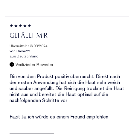
AUFGESCHLÜSSELT
PRODUKTNAME,
PRODUKT-
NACH
MARKE,
ID,
HÄNDLER-
KATEGORIE,
PRODUKTNAME,
PRODUKT-
DURCHSCHNITTLICHER
MARKE,
ID,
BEWERTUNG
KATEGORIE,
PRODUKTNAME,
UND
GEFÄLLT MIR
DURCHSCHNITTLICHER
MARKE,
ANZAHL
BEWERTUNG
KATEGORIE,
DER
Übermittelt
13/03/2024
UND
DURCHSCHNITTLICHER
von
Biene77
BEWERTUNGEN
ANZAHL
aus
Deutschland
BEWERTUNG
DER
UND
Verifizierter Bewerter
BEWERTUNGEN
ANZAHL
Bin von dem Produkt positiv überrascht. Direkt nach
DER
der ersten Anwendung hat sich die Haut sehr weich
BEWERTUNGEN
und sauber angefüllt. Die Reinigung trocknet die Haut
nicht aus und bereitet die Haut optimal auf die
nachfolgenden Schritte vor
Fazit
Ja, ich würde es einem Freund empfehlen