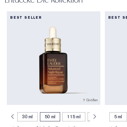
BEST SELLER
BEST S
7 Größen
20 ml
30 ml
50 ml
115 ml
75 ml
5 ml