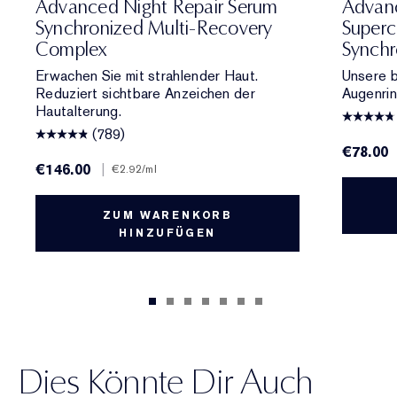
Advanced Night Repair Serum
Advanc
Synchronized Multi-Recovery
Super
Complex
Synchr
Erwachen Sie mit strahlender Haut.
Unsere 
Reduziert sichtbare Anzeichen der
Augenrin
Hautalterung.
(789)
€78.00
€146.00
|
€2.92
/ml
ZUM WARENKORB
HINZUFÜGEN
Dies Könnte Dir Auch