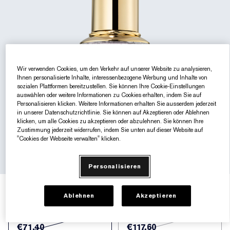
Gezielte Pflege
Resilience Multi-Effect
Sonnenschutz Essentials
Makeup-Entferner
Foundation-Finder
White Linen
Wild Geranium
AERIN Sets & Geschenke
Lippenpflege
Pink Ribbon Kollektion​
Letzte Chance
Makeup-Refills
Letzte Chance
Private Collection
Fleur De Peony
Fragrance Finder
Beauty Refills​
Beauty Refills​
The House of Estée Lauder
Die Welt von AERIN
Wir verwenden Cookies, um den Verkehr auf unserer Website zu analysieren,
Ihnen personalisierte Inhalte, interessenbezogene Werbung und Inhalte von
sozialen Plattformen bereitzustellen. Sie können Ihre Cookie-Einstellungen
AERIN Die Duft-Kollektion
auswählen oder weitere Informationen zu Cookies erhalten, indem Sie auf
Personalisieren klicken. Weitere Informationen erhalten Sie ausserdem jederzeit
in unserer Datenschutzrichtlinie. Sie können auf Akzeptieren oder Ablehnen
klicken, um alle Cookies zu akzeptieren oder abzulehnen. Sie können Ihre
Zustimmung jederzeit widerrufen, indem Sie unten auf dieser Website auf
"Cookies der Webseite verwalten" klicken.
Personalisieren
€71.40
(-40%)
€119.00
€1.78
/ml
40 ml
Ablehnen
Akzeptieren
40 ml
100 ml
€71.40
€117.60