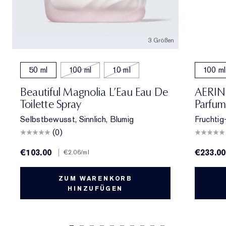
3 Größen
50 ml
100 ml
10 ml
100 ml
Beautiful Magnolia L’Eau Eau De
AERIN 
Toilette Spray
Parfum
Selbstbewusst, Sinnlich, Blumig
Fruchtig
(0)
€103.00
|
€233.00
€2.06
/ml
ZUM WARENKORB
HINZUFÜGEN