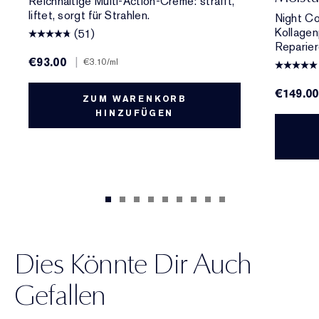
Reichhaltige Multi-Action-Creme: strafft,
liftet, sorgt für Strahlen.
Night Co
Kollagen
(51)
Reparier
€93.00
|
€3.10
/ml
€149.00
ZUM WARENKORB
HINZUFÜGEN
Dies Könnte Dir Auch
Gefallen