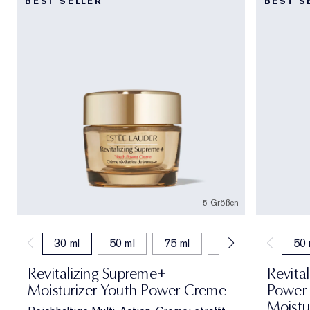
BEST SELLER
BEST S
5 Größen
30 ml
50 ml
75 ml
15 ml
50 ml (
50 
Revitalizing Supreme+
Revita
Moisturizer Youth Power Creme
Power
Moistu