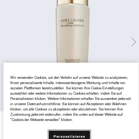
Gezielte Pflege
Resilience Multi-Effect
Sonnenschutz Essentials
Makeup-Entferner
Foundation-Finder
White Linen
Wild Geranium
AERIN Sets & Geschenke
Lippenpflege
Pink Ribbon Kollektion​
Letzte Chance
Makeup-Refills
Letzte Chance
Private Collection
Fleur De Peony
Fragrance Finder
Beauty Refills​
Beauty Refills​
The House of Estée Lauder
Die Welt von AERIN
AERIN Die Duft-Kollektion
Wir verwenden Cookies, um den Verkehr auf unserer Website zu analysieren,
Ihnen personalisierte Inhalte, interessenbezogene Werbung und Inhalte von
sozialen Plattformen bereitzustellen. Sie können Ihre Cookie-Einstellungen
auswählen oder weitere Informationen zu Cookies erhalten, indem Sie auf
Personalisieren klicken. Weitere Informationen erhalten Sie ausserdem jederzeit
in unserer Datenschutzrichtlinie. Sie können auf Akzeptieren oder Ablehnen
klicken, um alle Cookies zu akzeptieren oder abzulehnen. Sie können Ihre
Zustimmung jederzeit widerrufen, indem Sie unten auf dieser Website auf
"Cookies der Webseite verwalten" klicken.
€66.00
€0.33
/ml
200 ml
Personalisieren
200 ml