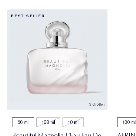
BEST SELLER
3 Größen
50 ml
100 ml
10 ml
100 ml
Beautiful Magnolia L’Eau Eau De
AERIN 