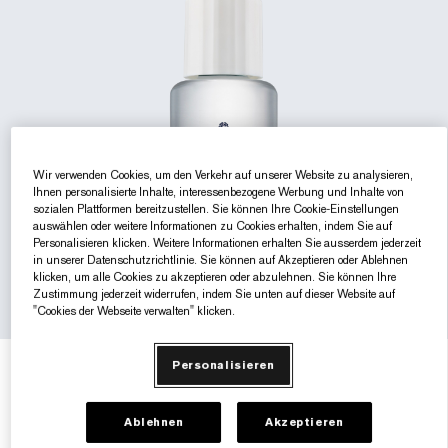
Gezielte Pflege
Resilience Multi-Effect
Sonnenschutz Essentials
Makeup-Entferner
Foundation-Finder
White Linen
Wild Geranium
AERIN Sets & Geschenke
Lippenpflege
Pink Ribbon Kollektion​
Letzte Chance
Makeup-Refills
Letzte Chance
Private Collection
Fleur De Peony
Fragrance Finder
Beauty Refills​
Beauty Refills​
The House of Estée Lauder
Die Welt von AERIN
AERIN Die Duft-Kollektion
Wir verwenden Cookies, um den Verkehr auf unserer Website zu analysieren,
Ihnen personalisierte Inhalte, interessenbezogene Werbung und Inhalte von
sozialen Plattformen bereitzustellen. Sie können Ihre Cookie-Einstellungen
auswählen oder weitere Informationen zu Cookies erhalten, indem Sie auf
Personalisieren klicken. Weitere Informationen erhalten Sie ausserdem jederzeit
in unserer Datenschutzrichtlinie. Sie können auf Akzeptieren oder Ablehnen
klicken, um alle Cookies zu akzeptieren oder abzulehnen. Sie können Ihre
Zustimmung jederzeit widerrufen, indem Sie unten auf dieser Website auf
"Cookies der Webseite verwalten" klicken.
Personalisieren
€87.60
(-40%)
€146.00
€0.88
/ml
100 ml (nachfüllen)
Ablehnen
Akzeptieren
40 ml
100 ml
€119.00
€196.00