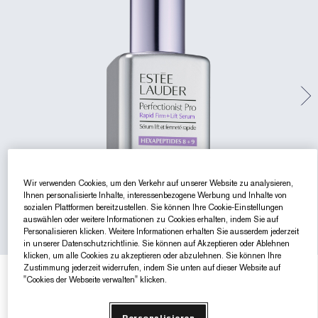
Gezielte Pflege
Resilience Multi-Effect
Sonnenschutz Essentials
Makeup-Entferner
Foundation-Finder
White Linen
Wild Geranium
AERIN Sets & Geschenke
Lippenpflege
Pink Ribbon Kollektion​
Letzte Chance
Makeup-Refills
Letzte Chance
Private Collection
Fleur De Peony
Fragrance Finder
Beauty Refills​
Beauty Refills​
The House of Estée Lauder
Die Welt von AERIN
AERIN Die Duft-Kollektion
Wir verwenden Cookies, um den Verkehr auf unserer Website zu analysieren,
Ihnen personalisierte Inhalte, interessenbezogene Werbung und Inhalte von
sozialen Plattformen bereitzustellen. Sie können Ihre Cookie-Einstellungen
auswählen oder weitere Informationen zu Cookies erhalten, indem Sie auf
Personalisieren klicken. Weitere Informationen erhalten Sie ausserdem jederzeit
in unserer Datenschutzrichtlinie. Sie können auf Akzeptieren oder Ablehnen
klicken, um alle Cookies zu akzeptieren oder abzulehnen. Sie können Ihre
Zustimmung jederzeit widerrufen, indem Sie unten auf dieser Website auf
€220.00
€2.93
/ml
75 ml
"Cookies der Webseite verwalten" klicken.
30 ml
50 ml